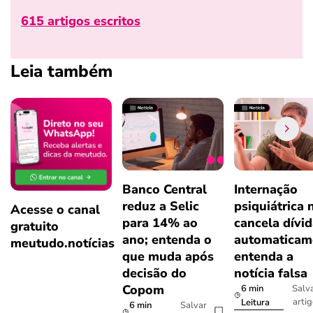
615 artigos escritos
Leia também
Banco Central
Internação
reduz a Selic
psiquiátrica 
Acesse o canal
para 14% ao
cancela dívi
gratuito
ano; entenda o
automaticam
meutudo.notícias
que muda após
entenda a
decisão do
notícia falsa
Copom
6 min
Salv
arti
Leitura
6 min
Salvar