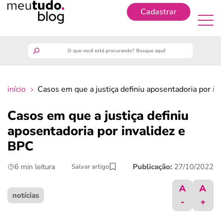
Cadastrar
Cadastrar
meutudo
início
Casos em que a justiça definiu aposentadoria por i
guia do trabalhador
Casos em que a justiça definiu
finanças
aposentadoria por invalidez e
BPC
benefícios
6 min leitura
Publicação:
27/10/2022
Salvar artigo
crédito fácil
A
A
notícias
-
+
últimas notícias