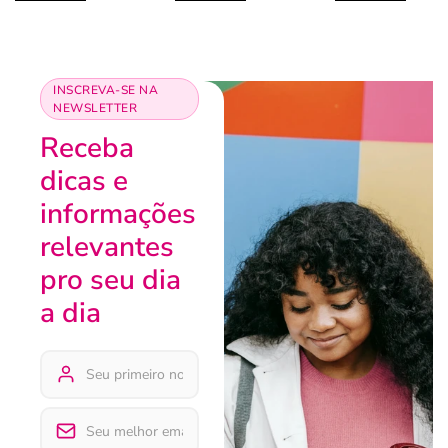
INSCREVA-SE NA
NEWSLETTER
Receba
dicas e
informações
relevantes
pro seu dia
a dia