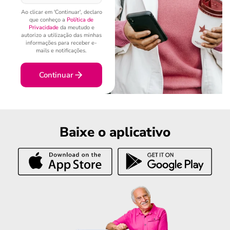
Ao clicar em 'Continuar', declaro
que conheço a
Política de
Privacidade
da meutudo e
autorizo a utilização das minhas
informações para receber e-
mails e notificações.
Continuar
Baixe o aplicativo