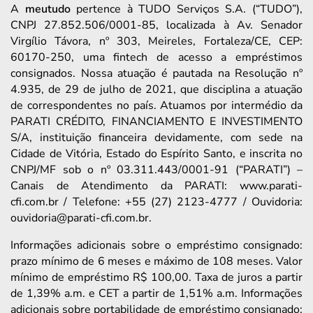
A
meutudo
pertence à TUDO Serviços S.A. (“TUDO”),
CNPJ 27.852.506/0001-85, localizada à Av. Senador
Virgílio Távora, nº 303, Meireles, Fortaleza/CE, CEP:
60170-250, uma fintech de acesso a empréstimos
consignados. Nossa atuação é pautada na Resolução nº
4.935, de 29 de julho de 2021, que disciplina a atuação
de correspondentes no país. Atuamos por intermédio da
PARATI CRÉDITO, FINANCIAMENTO E INVESTIMENTO
S/A, instituição financeira devidamente, com sede na
Cidade de Vitória, Estado do Espírito Santo, e inscrita no
CNPJ/MF sob o nº 03.311.443/0001-91 (“PARATI”) –
Canais de Atendimento da PARATI: www.parati-
cfi.com.br / Telefone: +55 (27) 2123-4777 / Ouvidoria:
ouvidoria@parati-cfi.com.br.
Informações adicionais sobre o empréstimo consignado:
prazo mínimo de 6 meses e máximo de 108 meses. Valor
mínimo de empréstimo R$ 100,00. Taxa de juros a partir
de 1,39% a.m. e CET a partir de 1,51% a.m. Informações
adicionais sobre portabilidade de empréstimo consignado: