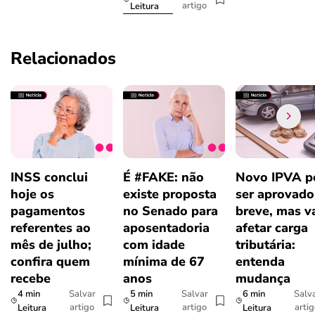
artigo
Leitura
Relacionados
INSS conclui
É #FAKE: não
Novo IPVA p
hoje os
existe proposta
ser aprovad
pagamentos
no Senado para
breve, mas v
referentes ao
aposentadoria
afetar carga
mês de julho;
com idade
tributária:
confira quem
mínima de 67
entenda
recebe
anos
mudança
4 min
5 min
6 min
Salvar
Salvar
Salv
artigo
artigo
arti
Leitura
Leitura
Leitura