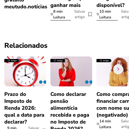
ganhar mais
disponível?
meutudo.notícias
8 min
10 min
Salvar
Salv
artigo
arti
Leitura
Leitura
Relacionados
Prazo do
Como declarar
Como compra
Imposto de
pensão
financiar car
Renda 2026:
alimentícia
com nome su
qual a data para
recebida e paga
(negativado)
declarar?
no Imposto de
14 min
Salv
arti
Leitura
Renda 2026?
9 min
Salvar