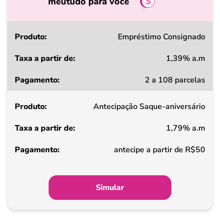
meutudo para você
Produto
Empréstimo Consignado
1,39% a.m
Taxa
2 a 108 parcelas
a
partir
Antecipação Saque-aniversário
de
1,79% a.m
Pagamento
antecipe a partir de R$50
Simular