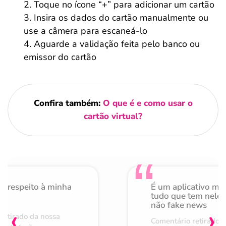
Toque no ícone “+” para adicionar um cartão
Insira os dados do cartão manualmente ou
use a câmera para escaneá-lo
Aguarde a validação feita pelo banco ou
emissor do cartão
Confira também:
O que é e como usar o
cartão virtual?
o respeito à minha
É um aplicativo mu
de
tudo que tem nele 
não fake news
‹
›
retirado da nossa
Comentário retirado 