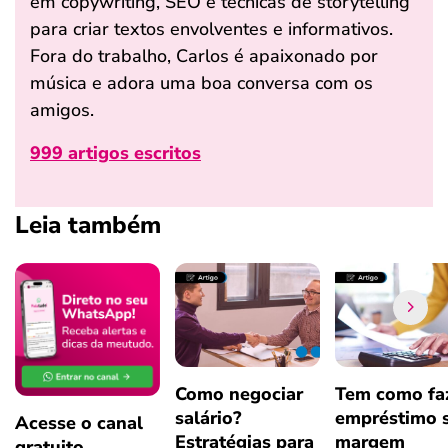
em copywriting, SEO e técnicas de storytelling
para criar textos envolventes e informativos.
Fora do trabalho, Carlos é apaixonado por
música e adora uma boa conversa com os
amigos.
999 artigos escritos
Leia também
Como negociar
Tem como fa
salário?
empréstimo 
Acesse o canal
Estratégias para
margem
gratuito