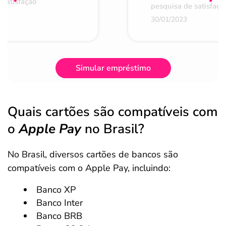
 satisfação
pesquisa de satisfaçã
30/01/2023
Simular empréstimo
Quais cartões são compatíveis com
o
Apple Pay
no Brasil?
No Brasil, diversos cartões de bancos são
compatíveis com o Apple Pay, incluindo:
Banco XP
Banco Inter
Banco BRB