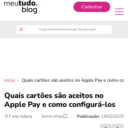
Cadastrar
Cadastrar
meutudo
guia do trabalhador
finanças
início
Quais cartões são aceitos no Apple Pay e como conf
benefícios
Quais cartões são aceitos no
Apple Pay e como configurá-los
crédito fácil
7 min leitura
Publicação:
14/02/2025
Salvar artigo
últimas notícias