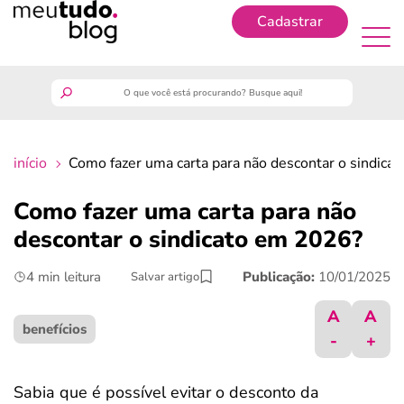
Cadastrar
Cadastrar
meutudo
início
Como fazer uma carta para não descontar o sindica
guia do trabalhador
Como fazer uma carta para não
finanças
descontar o sindicato em 2026?
4 min leitura
Publicação:
10/01/2025
Salvar artigo
benefícios
A
A
crédito fácil
benefícios
-
+
últimas notícias
Sabia que é possível evitar o desconto da