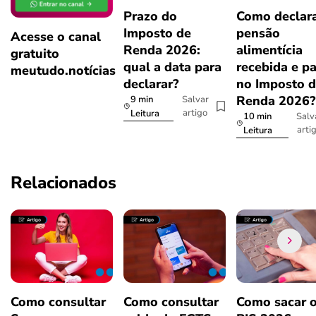
Prazo do
Como declar
Imposto de
pensão
Acesse o canal
Renda 2026:
alimentícia
gratuito
qual a data para
recebida e p
meutudo.notícias
declarar?
no Imposto 
Renda 2026
9 min
Salvar
artigo
Leitura
10 min
Salv
arti
Leitura
Relacionados
Como consultar
Como consultar
Como sacar 