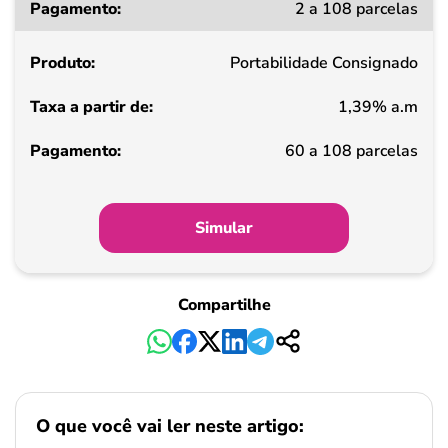
2 a 108 parcelas
a
partir
Portabilidade Consignado
de
1,39% a.m
Pagamento
60 a 108 parcelas
Simular
Compartilhe
O que você vai ler neste artigo: