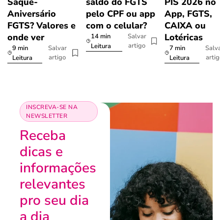
Saque-
saldo do FGTS
PIS 2026 no
Aniversário
pelo CPF ou app
App, FGTS,
FGTS? Valores e
com o celular?
CAIXA ou
onde ver
Lotéricas
14 min
Salvar
artigo
Leitura
9 min
7 min
Salvar
Salv
artigo
arti
Leitura
Leitura
INSCREVA-SE NA
NEWSLETTER
Receba
dicas e
informações
relevantes
pro seu dia
a dia