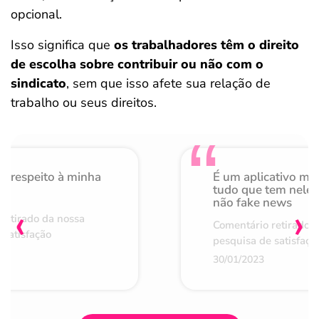
opcional.
Isso significa que
os trabalhadores têm o direito
de escolha sobre contribuir ou não com o
sindicato
, sem que isso afete sua relação de
trabalho ou seus direitos.
o respeito à minha
É um aplicativo mu
de
tudo que tem nele 
não fake news
‹
›
retirado da nossa
Comentário retirado 
 satisfação
pesquisa de satisfaçã
30/01/2023