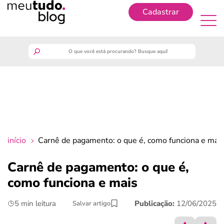
Cadastrar
Cadastrar
meutudo
guia do trabalhador
finanças
início
Carnê de pagamento: o que é, como funciona e mai
benefícios
Carnê de pagamento: o que é,
como funciona e mais
crédito fácil
5 min leitura
Publicação:
12/06/2025
Salvar artigo
últimas notícias