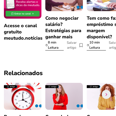
Como negociar
Tem como fa
salário?
empréstimo 
Acesse o canal
Estratégias para
margem
gratuito
ganhar mais
disponível?
meutudo.notícias
8 min
10 min
Salvar
Salv
artigo
arti
Leitura
Leitura
Relacionados