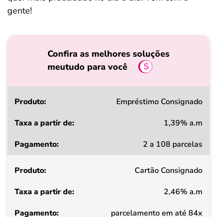
gente!
Confira as melhores soluções
meutudo para você
Produto
Empréstimo Consignado
1,39% a.m
Taxa
2 a 108 parcelas
a
partir
Cartão Consignado
de
2,46% a.m
Pagamento
parcelamento em até 84x