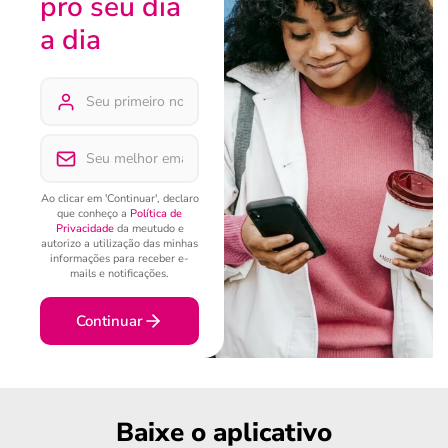
pro seu dia
a dia
Ao clicar em 'Continuar', declaro
que conheço a
Política de
Privacidade
da meutudo e
autorizo a utilização das minhas
informações para receber e-
mails e notificações.
Continuar
Baixe o aplicativo