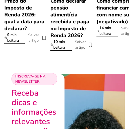
Prazo do
Como declarar
Como compra
Imposto de
pensão
financiar car
Renda 2026:
alimentícia
com nome su
qual a data para
recebida e paga
(negativado)
declarar?
no Imposto de
14 min
Salv
arti
Leitura
Renda 2026?
9 min
Salvar
artigo
Leitura
10 min
Salvar
artigo
Leitura
INSCREVA-SE NA
NEWSLETTER
Receba
dicas e
informações
relevantes