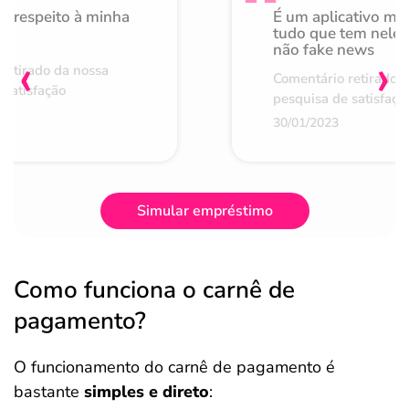
o respeito à minha
É um aplicativo mu
de
tudo que tem nele 
não fake news
‹
›
retirado da nossa
Comentário retirado 
 satisfação
pesquisa de satisfaçã
30/01/2023
Simular empréstimo
Como funciona o carnê de
pagamento?
O funcionamento do carnê de pagamento é
bastante
simples e direto
: