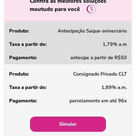
Confira as melhores soluções
meutudo para você
Produto
Antecipação Saque-aniversário
1,79% a.m
Taxa
antecipe a partir de R$50
a
partir
Consignado Privado CLT
de
1,89% a.m.
Pagamento
parcelamento em até 96x
Simular