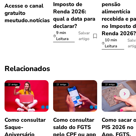
Imposto de
pensão
Acesse o canal
Renda 2026:
alimentícia
gratuito
qual a data para
recebida e p
meutudo.notícias
declarar?
no Imposto 
Renda 2026
9 min
Salvar
artigo
Leitura
10 min
Salv
arti
Leitura
Relacionados
Como consultar
Como consultar
Como sacar 
Saque-
saldo do FGTS
PIS 2026 no
Aniversário
pelo CPF ou app
App, FGTS,