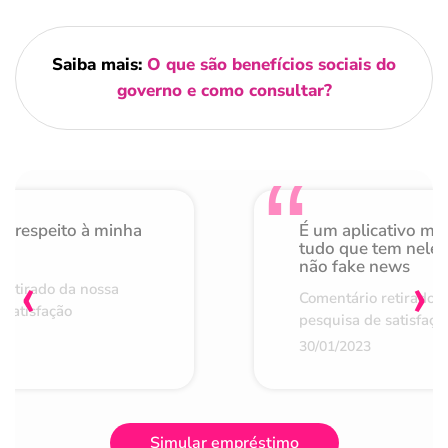
Saiba mais:
O que são benefícios sociais do
governo e como consultar?
o respeito à minha
É um aplicativo mu
de
tudo que tem nele 
não fake news
‹
›
retirado da nossa
Comentário retirado 
 satisfação
pesquisa de satisfaçã
30/01/2023
Simular empréstimo