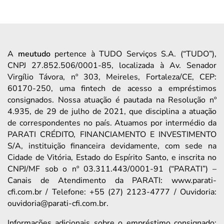
A
meutudo
pertence à TUDO Serviços S.A. (“TUDO”),
CNPJ 27.852.506/0001-85, localizada à Av. Senador
Virgílio Távora, nº 303, Meireles, Fortaleza/CE, CEP:
60170-250, uma fintech de acesso a empréstimos
consignados. Nossa atuação é pautada na Resolução nº
4.935, de 29 de julho de 2021, que disciplina a atuação
de correspondentes no país. Atuamos por intermédio da
PARATI CRÉDITO, FINANCIAMENTO E INVESTIMENTO
S/A, instituição financeira devidamente, com sede na
Cidade de Vitória, Estado do Espírito Santo, e inscrita no
CNPJ/MF sob o nº 03.311.443/0001-91 (“PARATI”) –
Canais de Atendimento da PARATI: www.parati-
cfi.com.br / Telefone: +55 (27) 2123-4777 / Ouvidoria:
ouvidoria@parati-cfi.com.br.
Informações adicionais sobre o empréstimo consignado: