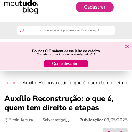
Cadastrar
Cadastrar
meutudo
Poucos CLT sabem desse jeito de crédito
Descubra como funciona o consignado CLT
guia do trabalhador
Quero descobrir
finanças
início
Auxílio Reconstrução: o que é, quem tem direito e 
benefícios
Auxílio Reconstrução: o que é,
quem tem direito e etapas
crédito fácil
5 min leitura
Publicação:
09/05/2025
Salvar artigo
últimas notícias