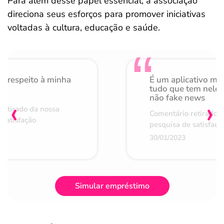
Para além desse papel essencial, a associação
direciona seus esforços para promover iniciativas
voltadas à cultura, educação e saúde.
o respeito à minha
É um aplicativo mu
de
tudo que tem nele 
não fake news
‹
›
retirado da nossa
Comentário retirado 
 satisfação
pesquisa de satisfaçã
30/01/2023
Simular empréstimo