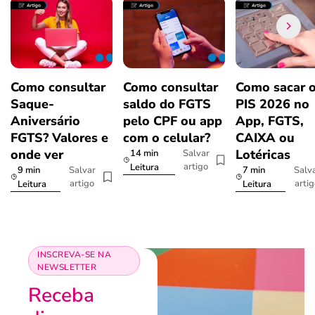
Como consultar
Como consultar
Como sacar 
Saque-
saldo do FGTS
PIS 2026 no
Aniversário
pelo CPF ou app
App, FGTS,
FGTS? Valores e
com o celular?
CAIXA ou
onde ver
Lotéricas
14 min
Salvar
artigo
Leitura
9 min
7 min
Salvar
Salv
artigo
arti
Leitura
Leitura
INSCREVA-SE NA
NEWSLETTER
Receba