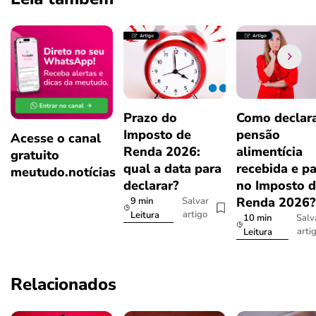
Prazo do
Como declar
Imposto de
pensão
Acesse o canal
Renda 2026:
alimentícia
gratuito
qual a data para
recebida e p
meutudo.notícias
declarar?
no Imposto 
Renda 2026
9 min
Salvar
artigo
Leitura
10 min
Salv
arti
Leitura
Relacionados