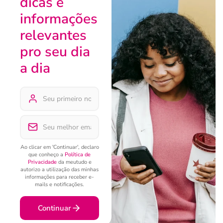
dicas e
informações
relevantes
pro seu dia
a dia
Ao clicar em 'Continuar', declaro
que conheço a
Política de
Privacidade
da meutudo e
autorizo a utilização das minhas
informações para receber e-
mails e notificações.
Continuar