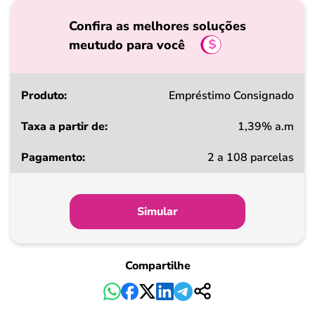
Confira as melhores soluções
meutudo para você
Produto
Empréstimo Consignado
1,39% a.m
Taxa
2 a 108 parcelas
a
partir
de
Simular
Pagamento
Compartilhe