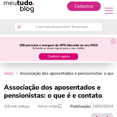
Cadastrar
Cadastrar
meutudo
108 parcelas e margem de 40% liberada no seu INSS
Entenda as novas regras para o seu crédito
guia do trabalhador
Conferir agora
finanças
início
Associação dos aposentados e pensionistas: o que é
benefícios
Associação dos aposentados e
pensionistas: o que é e contato
crédito fácil
5 min leitura
Publicação:
14/03/2024
Salvar artigo
últimas notícias