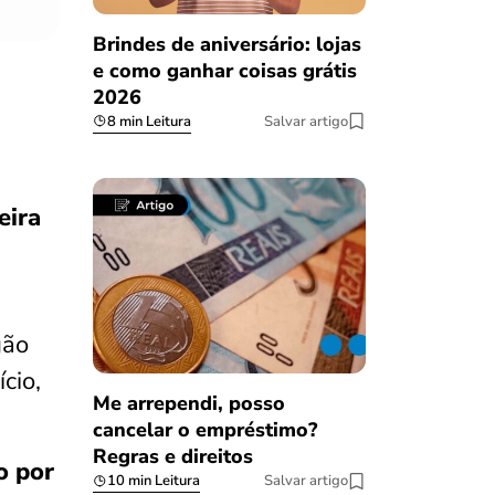
Brindes de aniversário: lojas
e como ganhar coisas grátis
2026
8 min Leitura
Salvar artigo
eira
gão
cio,
Me arrependi, posso
.
cancelar o empréstimo?
Regras e direitos
o por
10 min Leitura
Salvar artigo