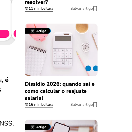
resolver?
11 min Leitura
Salvar artigo
Consig
CL
Simule 
e,
é
Dissídio 2026: quando sai e
s
como calcular o reajuste
salarial
16 min Leitura
Salvar artigo
INSS,