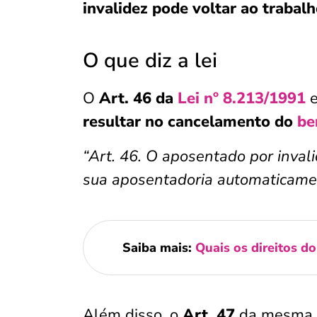
invalidez pode voltar ao trabal
O que diz a lei
O
Art. 46 da
Lei nº 8.213/1991
e
resultar no cancelamento do
be
“Art. 46. O aposentado por inval
sua aposentadoria automaticament
Saiba mais:
Quais os direitos d
Além disso, o
Art. 47
da mesma le