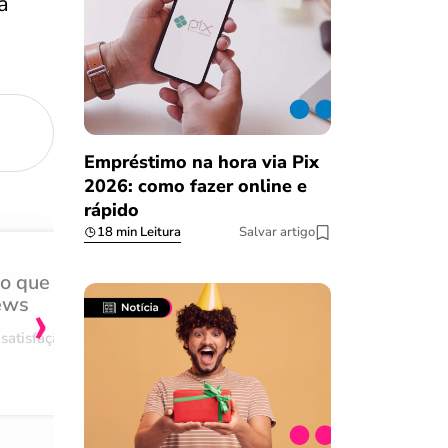
a
Empréstimo na hora via Pix
2026: como fazer online e
rápido
18 min Leitura
Salvar artigo
do que
Achei muito rápido, sem 
›
ews
burocracia
satisfação
Comentário retirado da nossa pes
08/03/2023