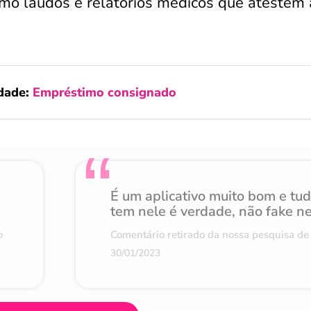
 laudos e relatórios médicos que atestem 
dade:
Empréstimo consignado
É um aplicativo muito bom e tu
tem nele é verdade, não fake n
o
Comentário retirado da nossa pesquisa de 
30/01/2023