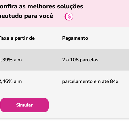
onfira as melhores soluções
eutudo para você
Taxa a partir de
Pagamento
1,39% a.m
2 a 108 parcelas
2,46% a.m
parcelamento em até 84x
Simular