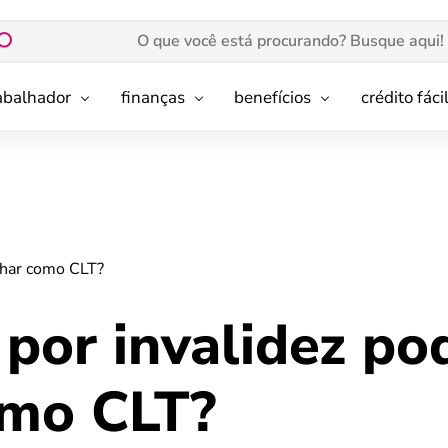
rabalhador
finanças
benefícios
crédito fáci
lhar como CLT?
por invalidez po
omo CLT?