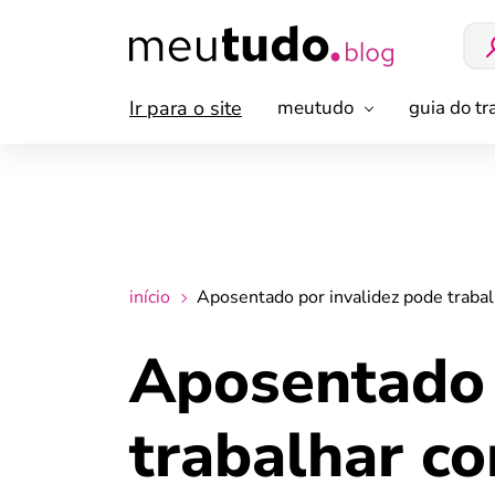
Ir para o site
meutudo
guia do t
início
Aposentado por invalidez pode traba
Aposentado 
trabalhar c