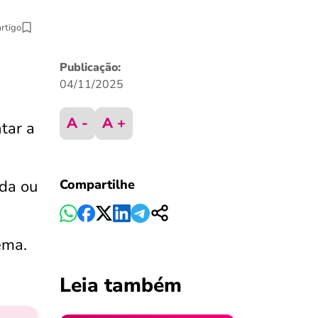
artigo
Publicação:
04/11/2025
A -
A +
tar a
ada ou
Compartilhe
ema.
Leia também