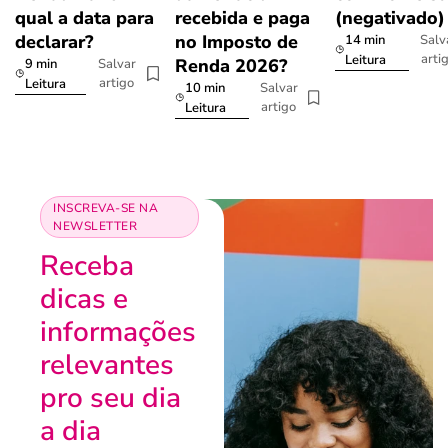
qual a data para
recebida e paga
(negativado)
declarar?
no Imposto de
14 min
Salv
arti
Leitura
Renda 2026?
9 min
Salvar
artigo
Leitura
10 min
Salvar
artigo
Leitura
INSCREVA-SE NA
NEWSLETTER
Receba
dicas e
informações
relevantes
pro seu dia
a dia