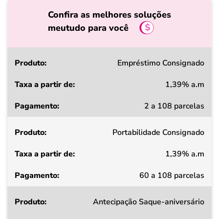
Confira as melhores soluções
meutudo para você
Produto
Empréstimo Consignado
1,39% a.m
Taxa
2 a 108 parcelas
a
partir
Portabilidade Consignado
de
1,39% a.m
Pagamento
60 a 108 parcelas
Antecipação Saque-aniversário