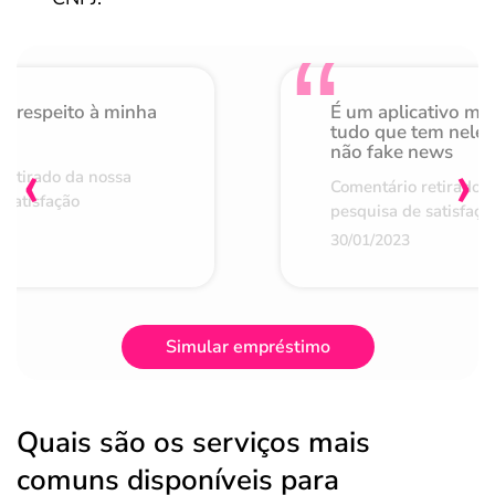
o respeito à minha
É um aplicativo mu
de
tudo que tem nele 
não fake news
‹
›
retirado da nossa
Comentário retirado 
 satisfação
pesquisa de satisfaçã
30/01/2023
Simular empréstimo
Quais são os serviços mais
comuns disponíveis para