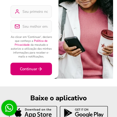
Ao clicar em 'Continuar', declaro
que conheço a
Política de
Privacidade
da meutudo e
autorizo a utilização das minhas
informações para receber e-
mails e notificações.
Continuar
Baixe o aplicativo