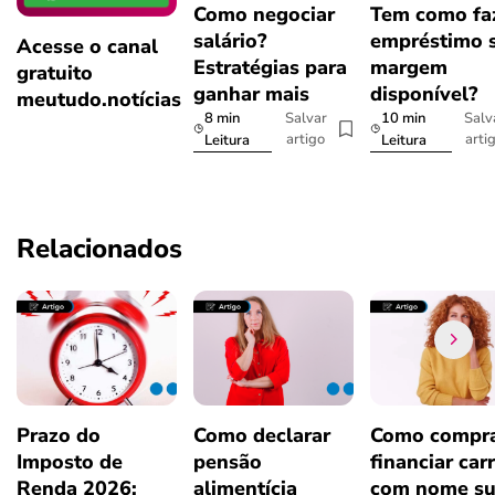
Como negociar
Tem como fa
salário?
empréstimo 
Acesse o canal
Estratégias para
margem
gratuito
ganhar mais
disponível?
meutudo.notícias
8 min
10 min
Salvar
Salv
artigo
arti
Leitura
Leitura
Relacionados
Prazo do
Como declarar
Como compra
Imposto de
pensão
financiar car
Renda 2026:
alimentícia
com nome su