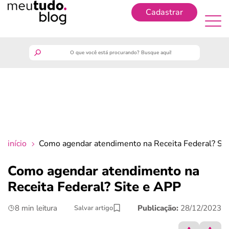
Cadastrar
Cadastrar
meutudo
guia do trabalhador
finanças
início
Como agendar atendimento na Receita Federal? Si
benefícios
Como agendar atendimento na
Receita Federal? Site e APP
crédito fácil
8 min leitura
Publicação:
28/12/2023
Salvar artigo
últimas notícias