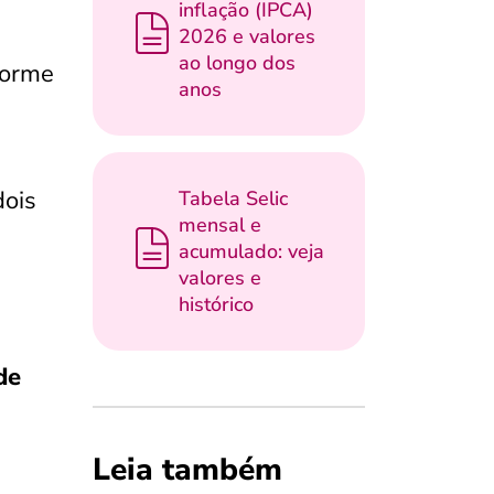
inflação (IPCA)
2026 e valores
ao longo dos
forme
anos
e
dois
Tabela Selic
mensal e
acumulado: veja
valores e
histórico
de
Leia também