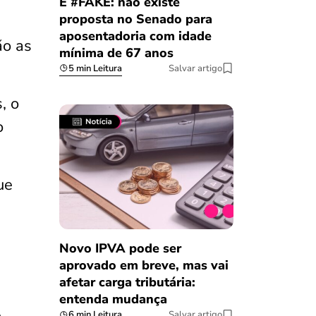
É #FAKE: não existe
proposta no Senado para
aposentadoria com idade
ão as
mínima de 67 anos
5 min Leitura
Salvar artigo
, o
o
ue
Novo IPVA pode ser
aprovado em breve, mas vai
afetar carga tributária:
entenda mudança
6 min Leitura
Salvar artigo