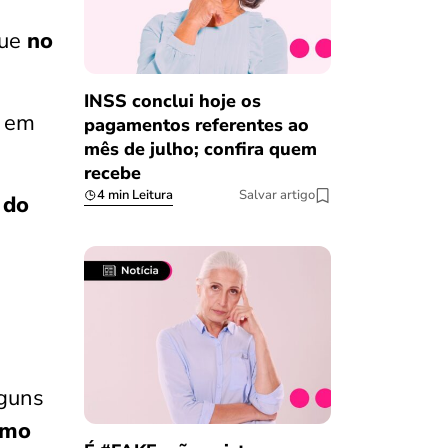
que
no
INSS conclui hoje os
o em
pagamentos referentes ao
mês de julho; confira quem
recebe
4 min Leitura
Salvar artigo
 do
lguns
imo