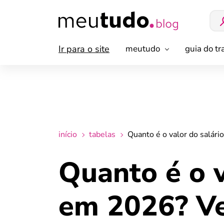
Ir para o site
meutudo
guia do t
início
tabelas
Quanto é o valor do salári
Quanto é o v
em 2026? Vej