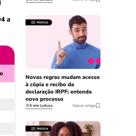
)
94 a
o
Novas regras mudam acesso
à cópia e recibo da
declaração IRPF; entenda
novo processo
4 min Leitura
Salvar artigo