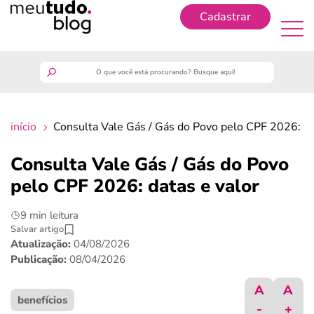
Cadastrar
Cadastrar
meutudo
início
Consulta Vale Gás / Gás do Povo pelo CPF 2026: da
guia do trabalhador
Consulta Vale Gás / Gás do Povo
finanças
pelo CPF 2026: datas e valor
9 min leitura
benefícios
Salvar artigo
Atualização:
04/08/2026
crédito fácil
Publicação:
08/04/2026
A
A
últimas notícias
benefícios
-
+