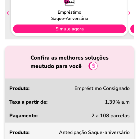
Empréstimo
Saque-Aniversário
Simule agora
Confira as melhores soluções
meutudo para você
Produto
Empréstimo Consignado
1,39% a.m
Taxa
2 a 108 parcelas
a
partir
Antecipação Saque-aniversário
de