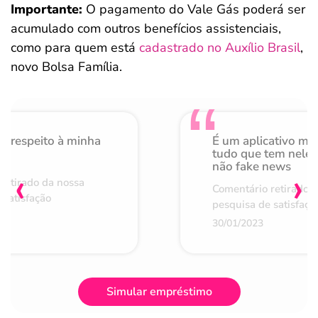
Importante:
O pagamento do Vale Gás poderá ser
acumulado com outros benefícios assistenciais,
como para quem está
cadastrado no Auxílio Brasil
,
novo Bolsa Família.
o respeito à minha
É um aplicativo mu
de
tudo que tem nele 
não fake news
‹
›
retirado da nossa
Comentário retirado 
 satisfação
pesquisa de satisfaçã
30/01/2023
Simular empréstimo