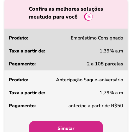
Confira as melhores soluções
meutudo para você
Produto
Empréstimo Consignado
1,39% a.m
Taxa
2 a 108 parcelas
a
partir
Antecipação Saque-aniversário
de
1,79% a.m
Pagamento
antecipe a partir de R$50
Simular