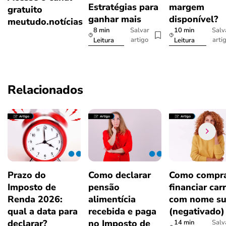
Estratégias para
margem
gratuito
ganhar mais
disponível?
meutudo.notícias
8 min
10 min
Salvar
Salv
artigo
arti
Leitura
Leitura
Relacionados
Prazo do
Como declarar
Como compra
Imposto de
pensão
financiar car
Renda 2026:
alimentícia
com nome su
qual a data para
recebida e paga
(negativado)
declarar?
no Imposto de
14 min
Salv