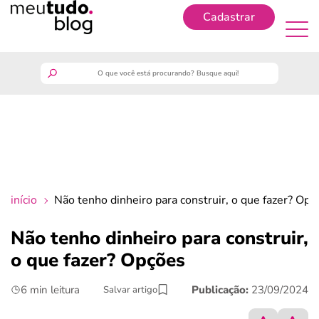
Cadastrar
Cadastrar
meutudo
guia do trabalhador
finanças
início
Não tenho dinheiro para construir, o que fazer? Opç
benefícios
Não tenho dinheiro para construir,
o que fazer? Opções
crédito fácil
6 min leitura
Publicação:
23/09/2024
Salvar artigo
últimas notícias