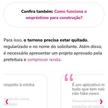
Confira também:
Como funciona o
empréstimo para construção?
Para isso,
o terreno precisa estar quitado
,
regularizado e no nome do solicitante. Além disso,
é necessário apresentar um projeto aprovado pela
prefeitura e
comprovar renda
.
o respeito à minha
É um aplicativo mu
de
tudo que tem nele 
não fake news
‹
›
retirado da nossa
Comentário retirado 
 satisfação
pesquisa de satisfaçã