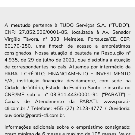
A
meutudo
pertence à TUDO Serviços S.A. (“TUDO”),
CNPJ 27.852.506/0001-85, localizada à Av. Senador
Virgílio Távora, nº 303, Meireles, Fortaleza/CE, CEP:
60170-250, uma fintech de acesso a empréstimos
consignados. Nossa atuação é pautada na Resolução nº
4.935, de 29 de julho de 2021, que disciplina a atuação
de correspondentes no país. Atuamos por intermédio da
PARATI CRÉDITO, FINANCIAMENTO E INVESTIMENTO
S/A, instituição financeira devidamente, com sede na
Cidade de Vitória, Estado do Espírito Santo, e inscrita no
CNPJ/MF sob o nº 03.311.443/0001-91 (“PARATI”) –
Canais de Atendimento da PARATI: www.parati-
cfi.com.br / Telefone: +55 (27) 2123-4777 / Ouvidoria:
ouvidoria@parati-cfi.com.br.
Informações adicionais sobre o empréstimo consignado:
prazo mínimo de 6 meses e máximo de 108 meses. Valor