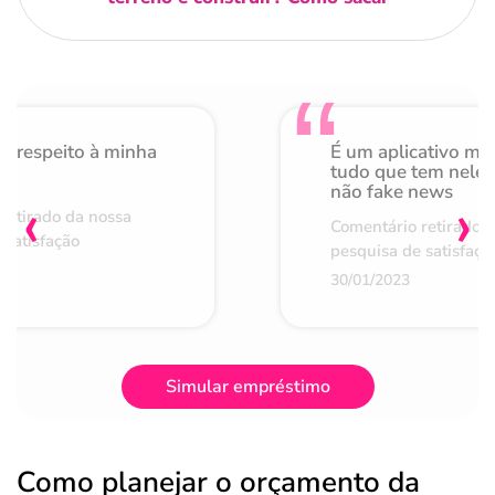
o respeito à minha
É um aplicativo mu
de
tudo que tem nele 
não fake news
‹
›
retirado da nossa
Comentário retirado 
 satisfação
pesquisa de satisfaçã
30/01/2023
Simular empréstimo
Como planejar o orçamento da