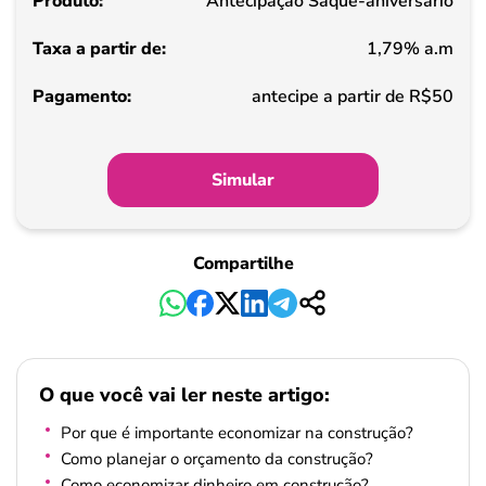
Antecipação Saque-aniversário
de
1,79% a.m
Pagamento
antecipe a partir de R$50
Simular
Compartilhe
O que você vai ler neste artigo:
Por que é importante economizar na construção?
Como planejar o orçamento da construção?
Como economizar dinheiro em construção?