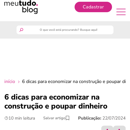
Cadastrar
Cadastrar
meutudo
guia do trabalhador
finanças
início
6 dicas para economizar na construção e poupar din
benefícios
6 dicas para economizar na
construção e poupar dinheiro
crédito fácil
10 min leitura
Publicação:
22/07/2024
Salvar artigo
últimas notícias