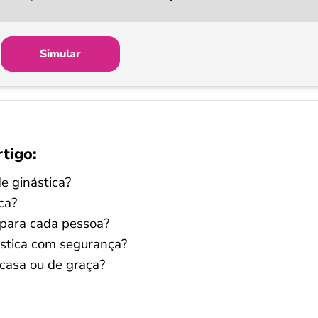
Simular
rtigo:
de ginástica?
ca?
l para cada pessoa?
ástica com segurança?
casa ou de graça?