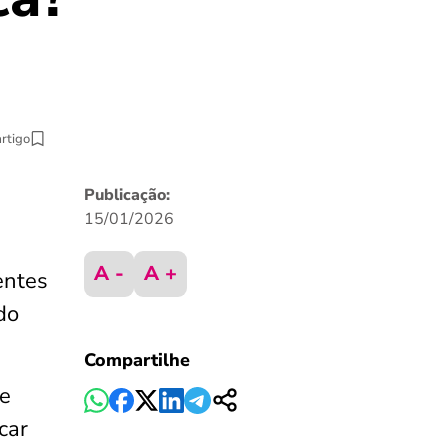
artigo
Publicação:
15/01/2026
A -
A +
entes
do
Compartilhe
 e
car