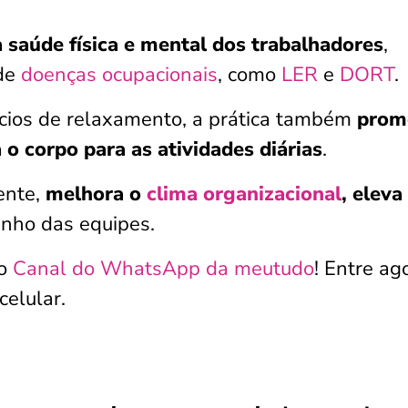
a saúde física e mental dos trabalhadores
,
 de
doenças ocupacionais
, como
LER
e
DORT
.
cios de relaxamento, a prática também
prom
 o corpo para as atividades diárias
.
ente,
melhora o
clima organizacional
, eleva
nho das equipes.
lo
Canal do WhatsApp da meutudo
! Entre ag
elular.