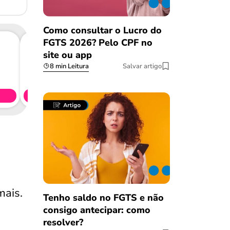
Como consultar o Lucro do
FGTS 2026? Pelo CPF no
site ou app
8 min Leitura
Salvar artigo
Consig
CL
Simule 
mais.
Tenho saldo no FGTS e não
consigo antecipar: como
resolver?
Salvar Ferramenta