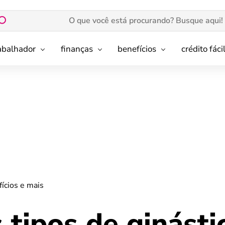
rabalhador
finanças
benefícios
crédito fáci
fícios e mais
 tipos de ginásti