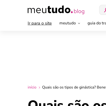
Ir para o site
meutudo
guia do t
início
Quais são os tipos de ginástica? Bene
Quais são os