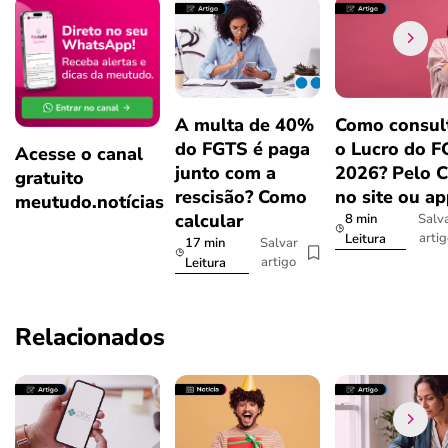
A multa de 40%
Como consul
do FGTS é paga
o Lucro do 
Acesse o canal
junto com a
2026? Pelo 
gratuito
rescisão? Como
no site ou a
meutudo.notícias
calcular
8 min
Salv
arti
Leitura
17 min
Salvar
artigo
Leitura
Relacionados