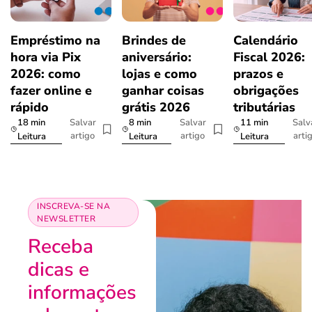
Empréstimo na
Brindes de
Calendário
hora via Pix
aniversário:
Fiscal 2026:
2026: como
lojas e como
prazos e
fazer online e
ganhar coisas
obrigações
rápido
grátis 2026
tributárias
18 min
8 min
11 min
Salvar
Salvar
Salv
artigo
artigo
arti
Leitura
Leitura
Leitura
INSCREVA-SE NA
NEWSLETTER
Receba
dicas e
informações