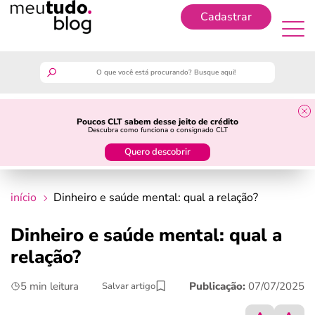
Cadastrar
Cadastrar
meutudo
Poucos CLT sabem desse jeito de crédito
Descubra como funciona o consignado CLT
guia do trabalhador
Quero descobrir
finanças
início
Dinheiro e saúde mental: qual a relação?
benefícios
Dinheiro e saúde mental: qual a
relação?
crédito fácil
5 min leitura
Publicação:
07/07/2025
Salvar artigo
últimas notícias