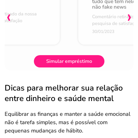
de
tudo que tem nele 
não fake news
‹
›
retirado da nossa
Comentário retirado 
 satisfação
pesquisa de satisfaçã
30/01/2023
Simular empréstimo
Dicas para melhorar sua relação
entre dinheiro e saúde mental
Equilibrar as finanças e manter a saúde emocional
não é tarefa simples, mas é possível com
pequenas mudanças de hábito.