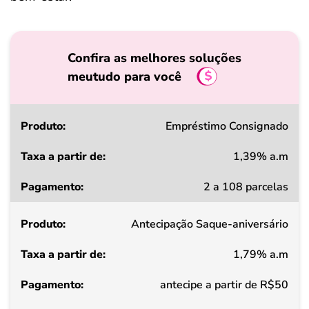
Confira as melhores soluções
meutudo para você
Produto
Empréstimo Consignado
1,39% a.m
Taxa
2 a 108 parcelas
a
partir
Antecipação Saque-aniversário
de
1,79% a.m
Pagamento
antecipe a partir de R$50