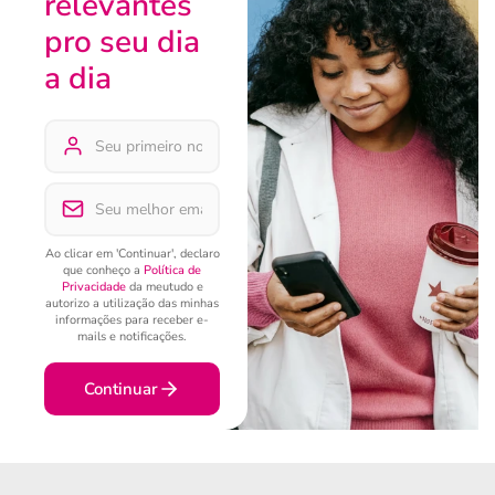
relevantes
pro seu dia
a dia
Ao clicar em 'Continuar', declaro
que conheço a
Política de
Privacidade
da meutudo e
autorizo a utilização das minhas
informações para receber e-
mails e notificações.
Continuar