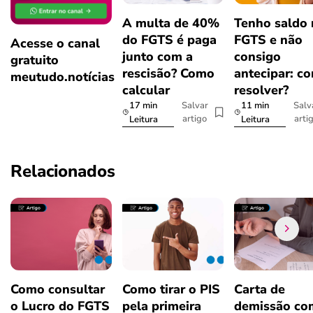
A multa de 40%
Tenho saldo
do FGTS é paga
FGTS e não
Acesse o canal
junto com a
consigo
gratuito
rescisão? Como
antecipar: c
meutudo.notícias
calcular
resolver?
17 min
11 min
Salvar
Salv
artigo
arti
Leitura
Leitura
Relacionados
Como consultar
Como tirar o PIS
Carta de
o Lucro do FGTS
pela primeira
demissão co