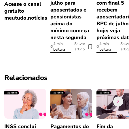
julho para
com final 5
Acesse o canal
aposentados e
recebem
gratuito
pensionistas
aposentadori
meutudo.notícias
acima do
BPC de julho
mínimo começa
hoje; veja
nesta segunda
próximas dat
4 min
4 min
Salvar
Salv
artigo
arti
Leitura
Leitura
Relacionados
INSS conclui
Pagamentos do
Fim da