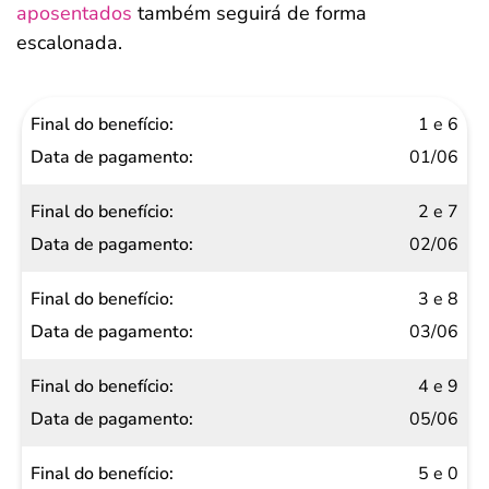
aposentados
também seguirá de forma
escalonada.
Final do
1 e 6
benefício
01/06
Data de
2 e 7
pagamento
02/06
3 e 8
03/06
4 e 9
05/06
5 e 0