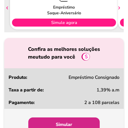
Empréstimo
Saque-Aniversário
Simule agora
Confira as melhores soluções
meutudo para você
Produto
Empréstimo Consignado
1,39% a.m
Taxa
2 a 108 parcelas
a
partir
de
Simular