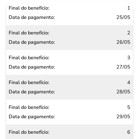
Final do
1
benefício
25/05
Data de
2
pagamento
26/05
3
27/05
4
28/05
5
29/05
6