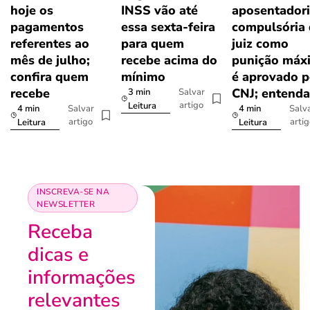
hoje os
INSS vão até
aposentador
pagamentos
essa sexta-feira
compulsória
referentes ao
para quem
juiz como
mês de julho;
recebe acima do
punição máx
confira quem
mínimo
é aprovado p
recebe
CNJ; entenda
3 min
Salvar
artigo
Leitura
4 min
4 min
Salvar
Salv
artigo
arti
Leitura
Leitura
INSCREVA-SE NA
NEWSLETTER
Receba
dicas e
informações
relevantes