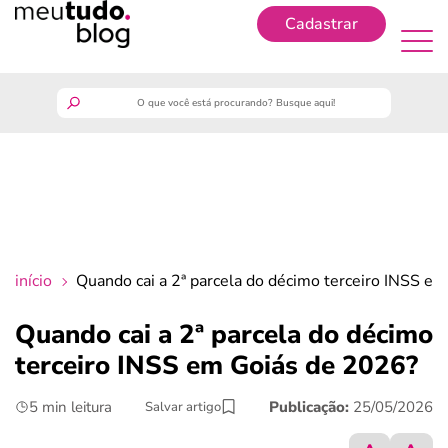
Cadastrar
Cadastrar
meutudo
guia do trabalhador
finanças
início
Quando cai a 2ª parcela do décimo terceiro INSS e
benefícios
Quando cai a 2ª parcela do décimo
terceiro INSS em Goiás de 2026?
crédito fácil
5 min leitura
Publicação:
25/05/2026
Salvar artigo
últimas notícias