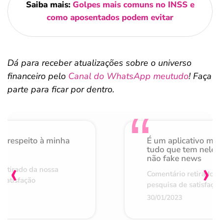
Saiba mais:
Golpes mais comuns no INSS e
como aposentados podem evitar
Dá para receber atualizações sobre o universo
financeiro pelo
Canal do WhatsApp meutudo
! Faça
parte para ficar por dentro.
o respeito à minha
É um aplicativo mu
de
tudo que tem nele 
não fake news
‹
›
retirado da nossa
Comentário retirado 
 satisfação
pesquisa de satisfaçã
30/01/2023