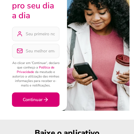
pro seu dia
a dia
Ao clicar em 'Continuar', declaro
que conheço a
Política de
Privacidade
da meutudo e
autorizo a utilização das minhas
informações para receber e-
mails e notificações.
Continuar
Baixe o aplicativo