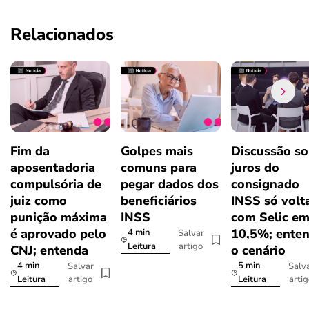
Relacionados
Fim da
Golpes mais
Discussão so
aposentadoria
comuns para
juros do
compulsória de
pegar dados dos
consignado
juiz como
beneficiários
INSS só volt
punição máxima
INSS
com Selic e
é aprovado pelo
10,5%; ente
4 min
Salvar
artigo
Leitura
CNJ; entenda
o cenário
4 min
5 min
Salvar
Salv
artigo
arti
Leitura
Leitura