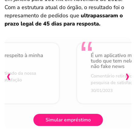
Com a estrutura atual do órgão, o resultado foi o
represamento de pedidos que
ultrapassaram o
prazo legal de 45 dias para resposta.
o respeito à minha
É um aplicativo mu
de
tudo que tem nele 
não fake news
‹
›
retirado da nossa
Comentário retirado 
 satisfação
pesquisa de satisfaçã
30/01/2023
Simular empréstimo