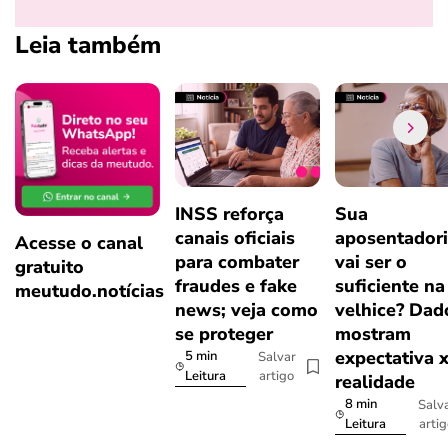
Leia também
INSS reforça
Sua
canais oficiais
aposentador
Acesse o canal
para combater
vai ser o
gratuito
fraudes e fake
suficiente na
meutudo.notícias
news; veja como
velhice? Dad
se proteger
mostram
expectativa 
5 min
Salvar
artigo
Leitura
realidade
8 min
Salv
arti
Leitura