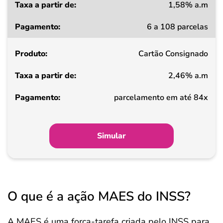
1,58% a.m
6 a 108 parcelas
Cartão Consignado
2,46% a.m
parcelamento em até 84x
Simular
O que é a ação MAES do INSS?
A MAES é uma força-tarefa criada pelo INSS para