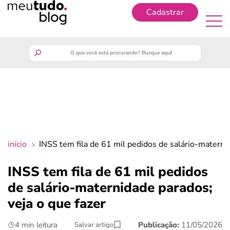
Cadastrar
Cadastrar
meutudo
guia do trabalhador
finanças
início
INSS tem fila de 61 mil pedidos de salário-maternid
benefícios
INSS tem fila de 61 mil pedidos
de salário-maternidade parados;
crédito fácil
veja o que fazer
últimas notícias
4 min leitura
Publicação:
11/05/2026
Salvar artigo