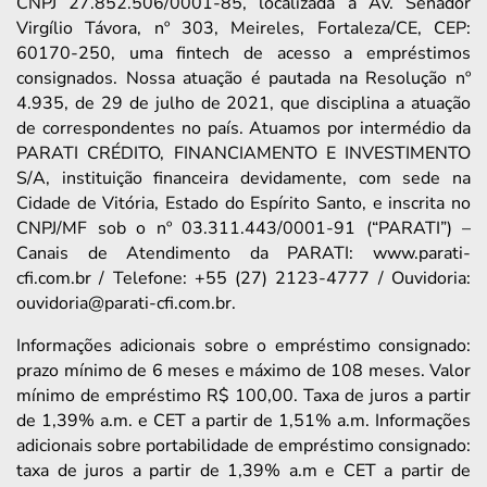
CNPJ 27.852.506/0001-85, localizada à Av. Senador
Virgílio Távora, nº 303, Meireles, Fortaleza/CE, CEP:
60170-250, uma fintech de acesso a empréstimos
consignados. Nossa atuação é pautada na Resolução nº
4.935, de 29 de julho de 2021, que disciplina a atuação
de correspondentes no país. Atuamos por intermédio da
PARATI CRÉDITO, FINANCIAMENTO E INVESTIMENTO
S/A, instituição financeira devidamente, com sede na
Cidade de Vitória, Estado do Espírito Santo, e inscrita no
CNPJ/MF sob o nº 03.311.443/0001-91 (“PARATI”) –
Canais de Atendimento da PARATI: www.parati-
cfi.com.br / Telefone: +55 (27) 2123-4777 / Ouvidoria:
ouvidoria@parati-cfi.com.br.
Informações adicionais sobre o empréstimo consignado:
prazo mínimo de 6 meses e máximo de 108 meses. Valor
mínimo de empréstimo R$ 100,00. Taxa de juros a partir
de 1,39% a.m. e CET a partir de 1,51% a.m. Informações
adicionais sobre portabilidade de empréstimo consignado:
taxa de juros a partir de 1,39% a.m e CET a partir de