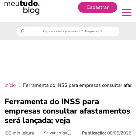
Cadastrar
Cadastrar
meutudo
guia do trabalhador
finanças
início
Ferramenta do INSS para empresas consultar afasta
benefícios
Ferramenta do INSS para
empresas consultar afastamentos
crédito fácil
será lançada; veja
últimas notícias
2 min leitura
Publicação:
08/05/2026
Salvar artigo