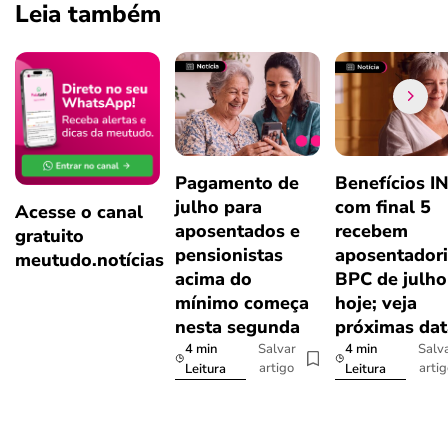
Leia também
Pagamento de
Benefícios I
julho para
com final 5
Acesse o canal
aposentados e
recebem
gratuito
pensionistas
aposentadori
meutudo.notícias
acima do
BPC de julho
mínimo começa
hoje; veja
nesta segunda
próximas dat
4 min
4 min
Salvar
Salv
artigo
arti
Leitura
Leitura