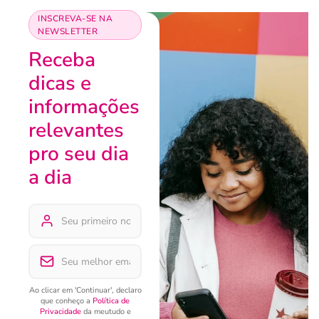
INSCREVA-SE NA
NEWSLETTER
Receba
dicas e
informações
relevantes
pro seu dia
a dia
Ao clicar em 'Continuar', declaro
que conheço a
Política de
Privacidade
da meutudo e