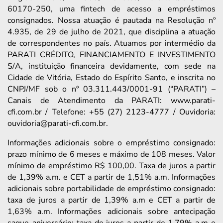
60170-250, uma fintech de acesso a empréstimos
consignados. Nossa atuação é pautada na Resolução nº
4.935, de 29 de julho de 2021, que disciplina a atuação
de correspondentes no país. Atuamos por intermédio da
PARATI CRÉDITO, FINANCIAMENTO E INVESTIMENTO
S/A, instituição financeira devidamente, com sede na
Cidade de Vitória, Estado do Espírito Santo, e inscrita no
CNPJ/MF sob o nº 03.311.443/0001-91 (“PARATI”) –
Canais de Atendimento da PARATI: www.parati-
cfi.com.br / Telefone: +55 (27) 2123-4777 / Ouvidoria:
ouvidoria@parati-cfi.com.br.
Informações adicionais sobre o empréstimo consignado:
prazo mínimo de 6 meses e máximo de 108 meses. Valor
mínimo de empréstimo R$ 100,00. Taxa de juros a partir
de 1,39% a.m. e CET a partir de 1,51% a.m. Informações
adicionais sobre portabilidade de empréstimo consignado:
taxa de juros a partir de 1,39% a.m e CET a partir de
1,63% a.m. Informações adicionais sobre antecipação
saque-aniversário: taxa de juros a partir de 1,79% a.m e