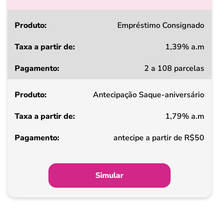
Produto
Empréstimo Consignado
1,39% a.m
Taxa
2 a 108 parcelas
a
partir
Antecipação Saque-aniversário
de
1,79% a.m
Pagamento
antecipe a partir de R$50
Simular