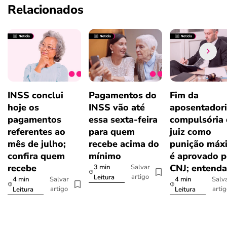
Relacionados
INSS conclui
Pagamentos do
Fim da
hoje os
INSS vão até
aposentador
pagamentos
essa sexta-feira
compulsória
referentes ao
para quem
juiz como
mês de julho;
recebe acima do
punição máx
confira quem
mínimo
é aprovado p
recebe
CNJ; entenda
3 min
Salvar
artigo
Leitura
4 min
4 min
Salvar
Salv
artigo
arti
Leitura
Leitura