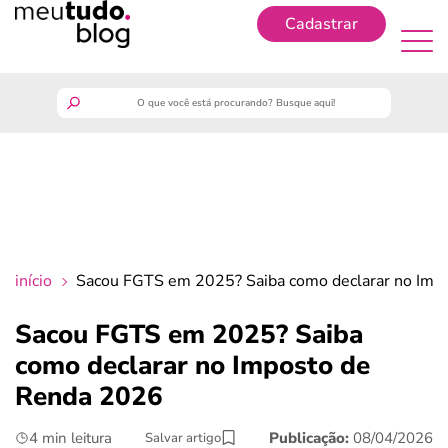
Cadastrar
Cadastrar
meutudo
guia do trabalhador
finanças
início
Sacou FGTS em 2025? Saiba como declarar no Imp
benefícios
Sacou FGTS em 2025? Saiba
como declarar no Imposto de
crédito fácil
Renda 2026
últimas notícias
4 min leitura
Publicação:
08/04/2026
Salvar artigo