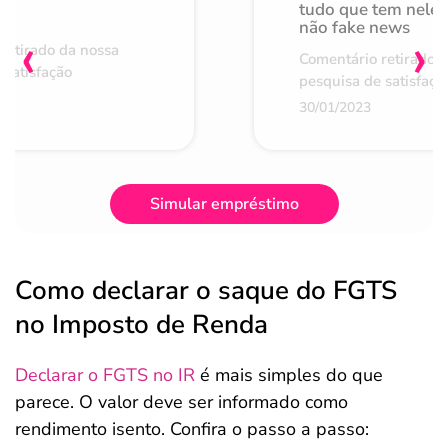
de
tudo que tem nele 
não fake news
‹
›
retirado da nossa
Comentário retirado 
 satisfação
pesquisa de satisfaçã
30/01/2023
Simular empréstimo
Como declarar o saque do FGTS
no Imposto de Renda
Declarar o FGTS no IR
é mais simples do que
parece. O valor deve ser informado como
rendimento isento. Confira o passo a passo: