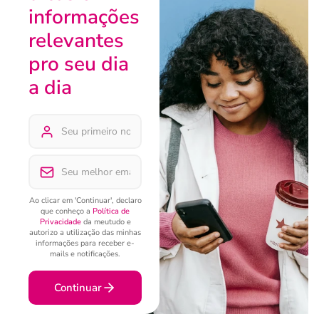
informações
relevantes
pro seu dia
a dia
Ao clicar em 'Continuar', declaro
que conheço a
Política de
Privacidade
da meutudo e
autorizo a utilização das minhas
informações para receber e-
mails e notificações.
Continuar