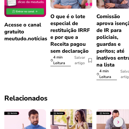
O que é o lote
Comissão
especial de
aprova isenç
Acesse o canal
restituição IRRF
de IR para
gratuito
e por que a
policiais,
meutudo.notícias
Receita pagou
guardas e
sem declaração
peritos; até
inativos ent
4 min
Salvar
artigo
Leitura
na lista
4 min
Salv
arti
Leitura
Relacionados