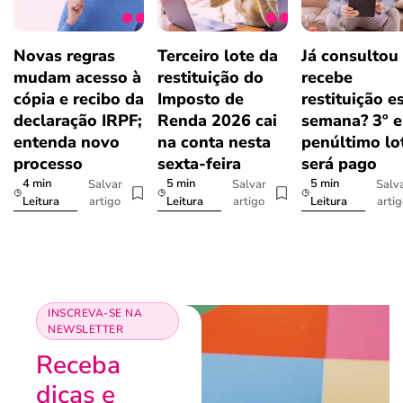
Novas regras
Terceiro lote da
Já consultou
mudam acesso à
restituição do
recebe
cópia e recibo da
Imposto de
restituição e
declaração IRPF;
Renda 2026 cai
semana? 3º e
entenda novo
na conta nesta
penúltimo lo
processo
sexta-feira
será pago
4 min
5 min
5 min
Salvar
Salvar
Salv
artigo
artigo
arti
Leitura
Leitura
Leitura
INSCREVA-SE NA
NEWSLETTER
Receba
dicas e