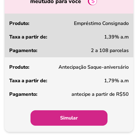
meutudo para você
Produto
Empréstimo Consignado
1,39% a.m
Taxa
2 a 108 parcelas
a
partir
Antecipação Saque-aniversário
de
1,79% a.m
Pagamento
antecipe a partir de R$50
Simular