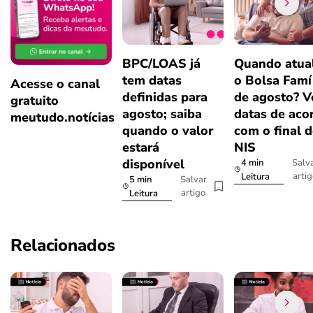
BPC/LOAS já
Quando atual
tem datas
o Bolsa Famí
Acesse o canal
definidas para
de agosto? V
gratuito
agosto; saiba
datas de aco
meutudo.notícias
quando o valor
com o final 
estará
NIS
disponível
4 min
Salv
arti
Leitura
5 min
Salvar
artigo
Leitura
Relacionados