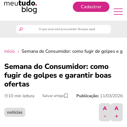
Cadastrar
Cadastrar
meutudo
início
Semana do Consumidor: como fugir de golpes e gara
guia do trabalhador
Semana do Consumidor: como
finanças
fugir de golpes e garantir boas
ofertas
benefícios
10 min leitura
Publicação:
11/03/2026
Salvar artigo
crédito fácil
A
A
notícias
-
+
últimas notícias