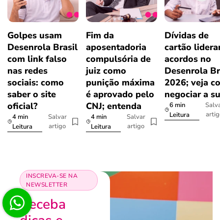
Golpes usam
Fim da
Dívidas de
Desenrola Brasil
aposentadoria
cartão lider
com link falso
compulsória de
acordos no
nas redes
juiz como
Desenrola Br
sociais: como
punição máxima
2026; veja c
saber o site
é aprovado pelo
negociar a s
oficial?
CNJ; entenda
6 min
Salv
arti
Leitura
4 min
4 min
Salvar
Salvar
artigo
artigo
Leitura
Leitura
INSCREVA-SE NA
NEWSLETTER
Receba