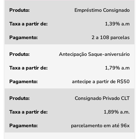
Produto
Empréstimo Consignado
1,39% a.m
Taxa
2 a 108 parcelas
a
partir
Antecipação Saque-aniversário
de
1,79% a.m
Pagamento
antecipe a partir de R$50
Consignado Privado CLT
1,89% a.m.
parcelamento em até 96x