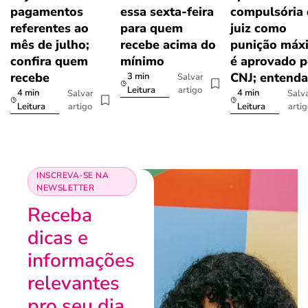
pagamentos
essa sexta-feira
compulsória
referentes ao
para quem
juiz como
mês de julho;
recebe acima do
punição máx
confira quem
mínimo
é aprovado p
recebe
CNJ; entenda
3 min
Salvar
artigo
Leitura
4 min
4 min
Salvar
Salv
artigo
arti
Leitura
Leitura
INSCREVA-SE NA
NEWSLETTER
Receba
dicas e
informações
relevantes
pro seu dia