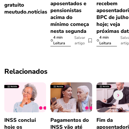
aposentados e
recebem
gratuito
pensionistas
aposentadori
meutudo.notícias
acima do
BPC de julho
mínimo começa
hoje; veja
nesta segunda
próximas dat
4 min
4 min
Salvar
Salv
artigo
arti
Leitura
Leitura
Relacionados
INSS conclui
Pagamentos do
Fim da
hoje os
INSS vão até
aposentador