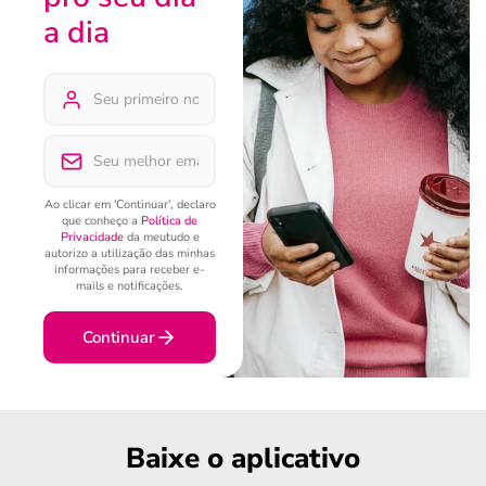
a dia
Ao clicar em 'Continuar', declaro
que conheço a
Política de
Privacidade
da meutudo e
autorizo a utilização das minhas
informações para receber e-
mails e notificações.
Continuar
Baixe o aplicativo