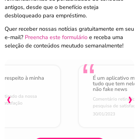
antigos, desde que o benefício esteja
desbloqueado para empréstimo.
Quer receber nossas notícias gratuitamente em seu
e-mail?
Preencha este formulário
e receba uma
seleção de conteúdos meutudo semanalmente!
o respeito à minha
É um aplicativo mu
de
tudo que tem nele 
não fake news
‹
›
retirado da nossa
Comentário retirado 
 satisfação
pesquisa de satisfaçã
30/01/2023