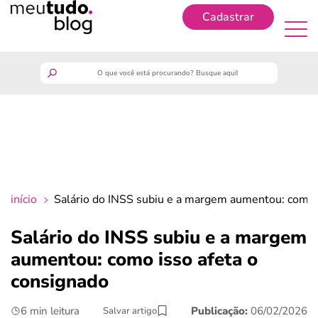
Cadastrar
Cadastrar
meutudo
guia do trabalhador
finanças
início
Salário do INSS subiu e a margem aumentou: como i
benefícios
Salário do INSS subiu e a margem
aumentou: como isso afeta o
crédito fácil
consignado
últimas notícias
6 min leitura
Publicação:
06/02/2026
Salvar artigo