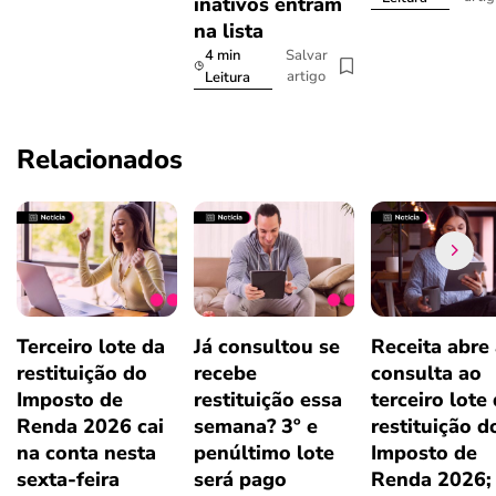
inativos entram
na lista
4 min
Salvar
artigo
Leitura
Relacionados
Terceiro lote da
Já consultou se
Receita abre
restituição do
recebe
consulta ao
Imposto de
restituição essa
terceiro lote
Renda 2026 cai
semana? 3º e
restituição d
na conta nesta
penúltimo lote
Imposto de
sexta-feira
será pago
Renda 2026;