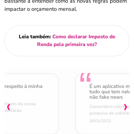
bastante a entender como as novas regras podem
impactar o orçamento mensal.
Leia também:
Como declarar Imposto de
Renda pela primeira vez?
o respeito à minha
É um aplicativo mu
de
tudo que tem nele 
não fake news
‹
›
retirado da nossa
Comentário retirado 
 satisfação
pesquisa de satisfaçã
30/01/2023