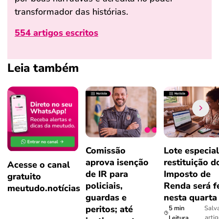
transformador das histórias.
554 artigos escritos
Leia também
Comissão
Lote especial
aprova isenção
restituição d
Acesse o canal
de IR para
Imposto de
gratuito
policiais,
Renda será f
meutudo.notícias
guardas e
nesta quarta
peritos; até
5 min
Salv
arti
Leitura