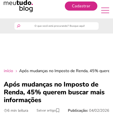
Cadastrar
Cadastrar
meutudo
guia do trabalhador
finanças
início
Após mudanças no Imposto de Renda, 45% querem 
benefícios
Após mudanças no Imposto de
Renda, 45% querem buscar mais
crédito fácil
informações
últimas notícias
6 min leitura
Publicação:
04/02/2026
Salvar artigo