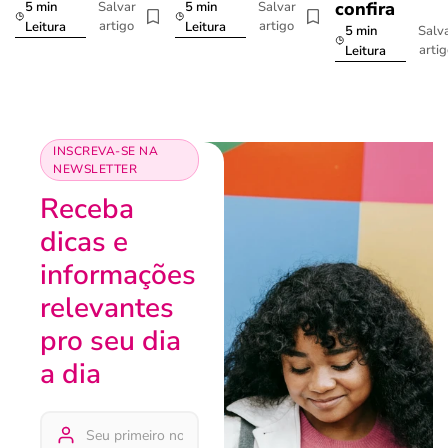
confira
5 min
5 min
Salvar
Salvar
artigo
artigo
Leitura
Leitura
5 min
Salv
arti
Leitura
INSCREVA-SE NA
NEWSLETTER
Receba
dicas e
informações
relevantes
pro seu dia
a dia