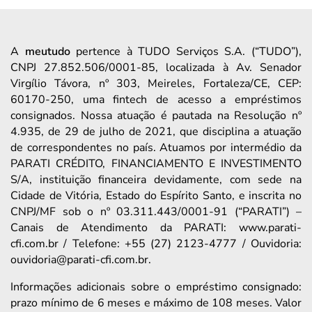
A
meutudo
pertence à TUDO Serviços S.A. (“TUDO”),
CNPJ 27.852.506/0001-85, localizada à Av. Senador
Virgílio Távora, nº 303, Meireles, Fortaleza/CE, CEP:
60170-250, uma fintech de acesso a empréstimos
consignados. Nossa atuação é pautada na Resolução nº
4.935, de 29 de julho de 2021, que disciplina a atuação
de correspondentes no país. Atuamos por intermédio da
PARATI CRÉDITO, FINANCIAMENTO E INVESTIMENTO
S/A, instituição financeira devidamente, com sede na
Cidade de Vitória, Estado do Espírito Santo, e inscrita no
CNPJ/MF sob o nº 03.311.443/0001-91 (“PARATI”) –
Canais de Atendimento da PARATI: www.parati-
cfi.com.br / Telefone: +55 (27) 2123-4777 / Ouvidoria:
ouvidoria@parati-cfi.com.br.
Informações adicionais sobre o empréstimo consignado:
prazo mínimo de 6 meses e máximo de 108 meses. Valor