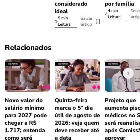
considerado
por família
ideal
4 min
Salv
arti
Leitura
5 min
Salvar
artigo
Leitura
Relacionados
Novo valor do
Quinta-feira
Projeto que
salário mínimo
marca o 5º dia
aumenta pis
para 2027 pode
útil de agosto de
médicos no 
chegar a R$
2026; veja quem
será reanali
1.717; entenda
deve receber até
após Comiss
como será
a data
aprovar