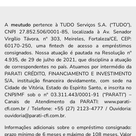
A
meutudo
pertence à TUDO Serviços S.A. (“TUDO”),
CNPJ 27.852.506/0001-85, localizada à Av. Senador
Virgílio Távora, nº 303, Meireles, Fortaleza/CE, CEP:
60170-250, uma fintech de acesso a empréstimos
consignados. Nossa atuação é pautada na Resolução nº
4.935, de 29 de julho de 2021, que disciplina a atuação
de correspondentes no país. Atuamos por intermédio da
PARATI CRÉDITO, FINANCIAMENTO E INVESTIMENTO
S/A, instituição financeira devidamente, com sede na
Cidade de Vitória, Estado do Espírito Santo, e inscrita no
CNPJ/MF sob o nº 03.311.443/0001-91 (“PARATI”) –
Canais de Atendimento da PARATI: www.parati-
cfi.com.br / Telefone: +55 (27) 2123-4777 / Ouvidoria:
ouvidoria@parati-cfi.com.br.
Informações adicionais sobre o empréstimo consignado:
prazo mínimo de 6 meses e máximo de 108 meses. Valor