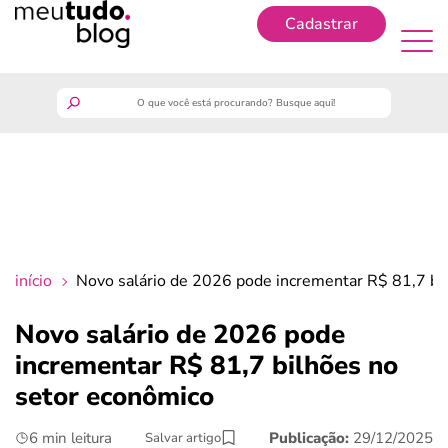
Cadastrar
Cadastrar
meutudo
guia do trabalhador
finanças
início
Novo salário de 2026 pode incrementar R$ 81,7 bi
benefícios
Novo salário de 2026 pode
incrementar R$ 81,7 bilhões no
crédito fácil
setor econômico
últimas notícias
6 min leitura
Publicação:
29/12/2025
Salvar artigo