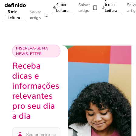
definido
4 min
5 min
Salvar
Salv
artigo
arti
Leitura
Leitura
5 min
Salvar
artigo
Leitura
INSCREVA-SE NA
NEWSLETTER
Receba
dicas e
informações
relevantes
pro seu dia
a dia