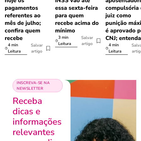
hoje os
INSS vão até
aposentador
pagamentos
essa sexta-feira
compulsória
referentes ao
para quem
juiz como
mês de julho;
recebe acima do
punição máx
confira quem
mínimo
é aprovado p
recebe
CNJ; entenda
3 min
Salvar
artigo
Leitura
4 min
4 min
Salvar
Salv
artigo
arti
Leitura
Leitura
INSCREVA-SE NA
NEWSLETTER
Receba
dicas e
informações
relevantes