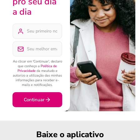
pro seu dia
a dia
Ao clicar em 'Continuar', declaro
que conheço a
Política de
Privacidade
da meutudo e
autorizo a utilização das minhas
informações para receber e-
mails e notificações.
Continuar
Baixe o aplicativo