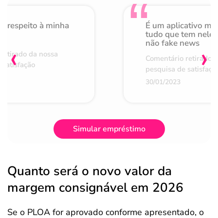
o respeito à minha
É um aplicativo mu
de
tudo que tem nele 
não fake news
‹
›
retirado da nossa
Comentário retirado 
 satisfação
pesquisa de satisfaçã
30/01/2023
Simular empréstimo
Quanto será o novo valor da
margem consignável em 2026
Se o PLOA for aprovado conforme apresentado, o