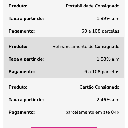
partir
Portabilidade Consignado
de
1,39% a.m
Pagamento
60 a 108 parcelas
Refinanciamento de Consignado
1,58% a.m
6 a 108 parcelas
Cartão Consignado
2,46% a.m
parcelamento em até 84x