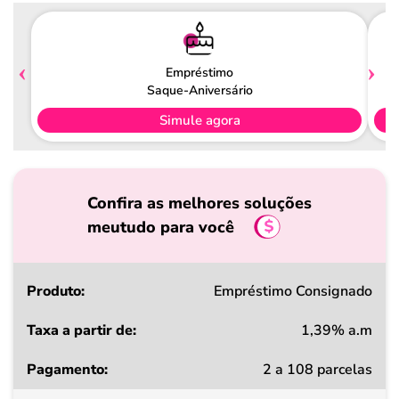
Empréstimo
Saque-Aniversário
Simule agora
Confira as melhores soluções
meutudo para você
Produto
Empréstimo Consignado
1,39% a.m
Taxa
2 a 108 parcelas
a