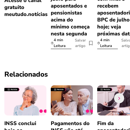
Acesse o canal
aposentados e
recebem
gratuito
pensionistas
aposentadori
meutudo.notícias
acima do
BPC de julho
mínimo começa
hoje; veja
nesta segunda
próximas dat
4 min
4 min
Salvar
Salv
artigo
arti
Leitura
Leitura
Relacionados
INSS conclui
Pagamentos do
Fim da