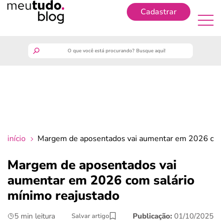
Cadastrar
Cadastrar
meutudo
guia do trabalhador
finanças
início
Margem de aposentados vai aumentar em 2026 com
benefícios
Margem de aposentados vai
aumentar em 2026 com salário
crédito fácil
mínimo reajustado
últimas notícias
5 min leitura
Publicação:
01/10/2025
Salvar artigo