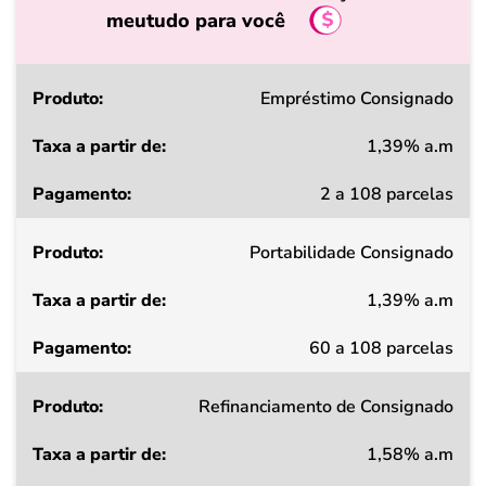
meutudo para você
Produto
Empréstimo Consignado
1,39% a.m
Taxa
2 a 108 parcelas
a
partir
Portabilidade Consignado
de
1,39% a.m
Pagamento
60 a 108 parcelas
Refinanciamento de Consignado
1,58% a.m