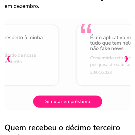
em dezembro.
o respeito à minha
É um aplicativo mu
de
tudo que tem nele 
não fake news
‹
›
retirado da nossa
Comentário retirado 
 satisfação
pesquisa de satisfaçã
30/01/2023
Simular empréstimo
Quem recebeu o décimo terceiro