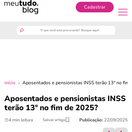
Cadastrar
Cadastrar
meutudo
guia do trabalhador
finanças
início
Aposentados e pensionistas INSS terão 13º no fim
benefícios
Aposentados e pensionistas INSS
terão 13º no fim de 2025?
crédito fácil
4 min leitura
Publicação:
22/09/2025
Salvar artigo
últimas notícias