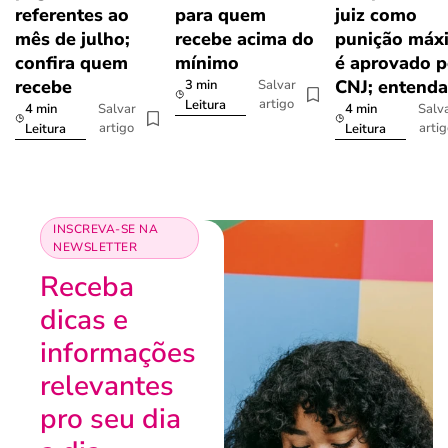
referentes ao
para quem
juiz como
mês de julho;
recebe acima do
punição máx
confira quem
mínimo
é aprovado p
recebe
CNJ; entenda
3 min
Salvar
artigo
Leitura
4 min
4 min
Salvar
Salv
artigo
arti
Leitura
Leitura
INSCREVA-SE NA
NEWSLETTER
Receba
dicas e
informações
relevantes
pro seu dia