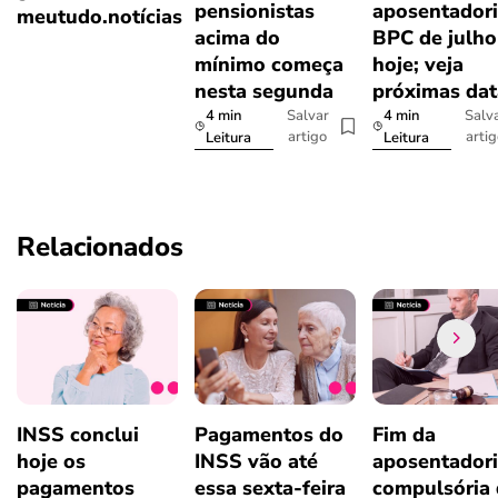
pensionistas
aposentadori
meutudo.notícias
acima do
BPC de julho
mínimo começa
hoje; veja
nesta segunda
próximas dat
4 min
4 min
Salvar
Salv
artigo
arti
Leitura
Leitura
Relacionados
INSS conclui
Pagamentos do
Fim da
hoje os
INSS vão até
aposentador
pagamentos
essa sexta-feira
compulsória