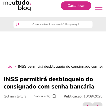
Cadastrar
Cadastrar
meutudo
guia do trabalhador
finanças
início
INSS permitirá desbloqueio do consignado com sen
benefícios
INSS permitirá desbloqueio do
consignado com senha bancária
crédito fácil
3 min leitura
Publicação:
10/09/2025
Salvar artigo
últimas notícias