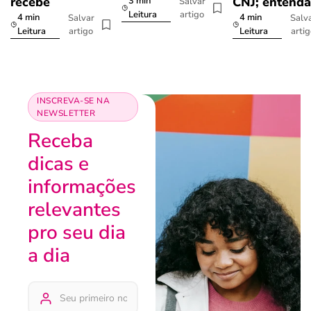
recebe
CNJ; entenda
3 min
Salvar
artigo
Leitura
4 min
4 min
Salvar
Salv
artigo
arti
Leitura
Leitura
INSCREVA-SE NA
NEWSLETTER
Receba
dicas e
informações
relevantes
pro seu dia
a dia