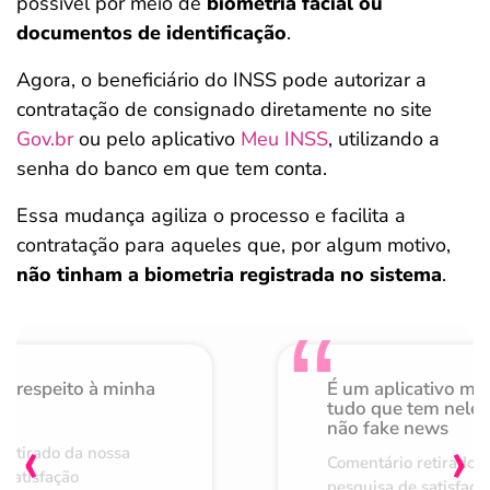
possível por meio de
biometria facial ou
documentos de identificação
.
Agora, o beneficiário do INSS pode autorizar a
contratação de consignado diretamente no site
Gov.br
ou pelo aplicativo
Meu INSS
, utilizando a
senha do banco em que tem conta.
Essa mudança agiliza o processo e facilita a
contratação para aqueles que, por algum motivo,
não tinham a biometria registrada no sistema
.
o respeito à minha
É um aplicativo mu
de
tudo que tem nele 
não fake news
‹
›
retirado da nossa
Comentário retirado 
 satisfação
pesquisa de satisfaçã