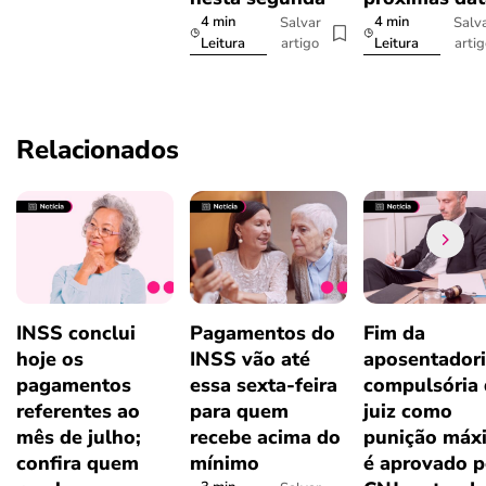
4 min
4 min
Salvar
Salv
artigo
arti
Leitura
Leitura
Relacionados
INSS conclui
Pagamentos do
Fim da
hoje os
INSS vão até
aposentador
pagamentos
essa sexta-feira
compulsória
referentes ao
para quem
juiz como
mês de julho;
recebe acima do
punição máx
confira quem
mínimo
é aprovado p