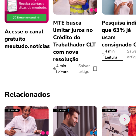
MTE busca
Pesquisa ind
limitar juros no
que 63% já
Acesse o canal
Crédito do
usam
gratuito
Trabalhador CLT
consignado 
meutudo.notícias
com nova
4 min
Salv
arti
Leitura
resolução
4 min
Salvar
artigo
Leitura
Relacionados