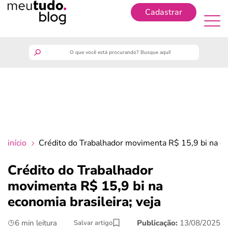
Cadastrar
Cadastrar
meutudo
guia do trabalhador
finanças
início
Crédito do Trabalhador movimenta R$ 15,9 bi na eco
benefícios
Crédito do Trabalhador
movimenta R$ 15,9 bi na
crédito fácil
economia brasileira; veja
últimas notícias
6 min leitura
Publicação:
13/08/2025
Salvar artigo