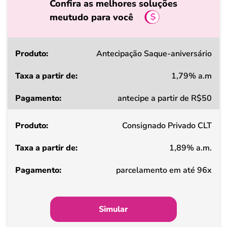
Confira as melhores soluções
meutudo para você
Produto
Antecipação Saque-aniversário
1,79% a.m
Taxa
antecipe a partir de R$50
a
partir
Consignado Privado CLT
de
1,89% a.m.
Pagamento
parcelamento em até 96x
Simular