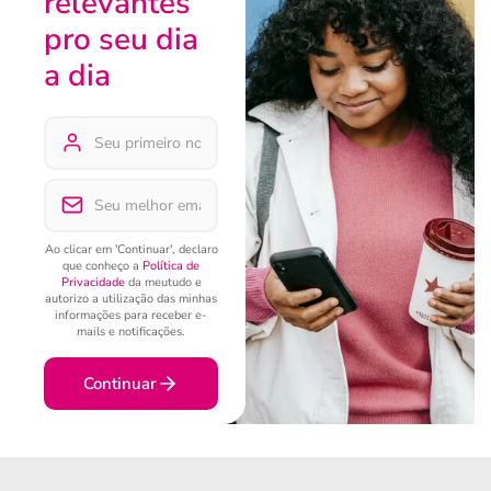
relevantes
pro seu dia
a dia
Ao clicar em 'Continuar', declaro
que conheço a
Política de
Privacidade
da meutudo e
autorizo a utilização das minhas
informações para receber e-
mails e notificações.
Continuar