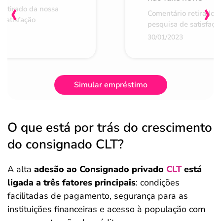
‹
›
retirado da nossa
Comentário retirado 
 satisfação
pesquisa de satisfaçã
30/01/2023
Simular empréstimo
O que está por trás do crescimento
do consignado CLT?
A alta
adesão ao Consignado privado
CLT
está
ligada a três fatores principais
: condições
facilitadas de pagamento, segurança para as
instituições financeiras e acesso à população com