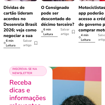
Dívidas de
O Consignado
Motociclista
cartão lideram
pode ser
app poderão 
acordos no
descontado do
acesso a créd
Desenrola Brasil
décimo terceiro?
do governo p
2026; veja como
comprar mot
6 min
Salvar
artigo
Leitura
negociar a sua
4 min
Salv
arti
Leitura
6 min
Salvar
artigo
Leitura
INSCREVA-SE NA
NEWSLETTER
Receba
dicas e
informações