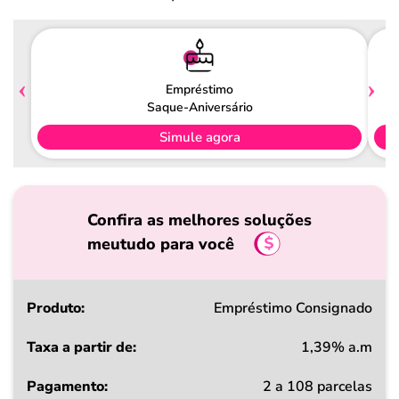
Empréstimo
Saque-Aniversário
Simule agora
Confira as melhores soluções
meutudo para você
Produto
Empréstimo Consignado
1,39% a.m
Taxa
2 a 108 parcelas
a