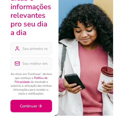
informações
relevantes
pro seu dia
a dia
Ao clicar em 'Continuar', declaro
que conheço a
Política de
Privacidade
da meutudo e
autorizo a utilização das minhas
informações para receber e-
mails e notificações.
Continuar