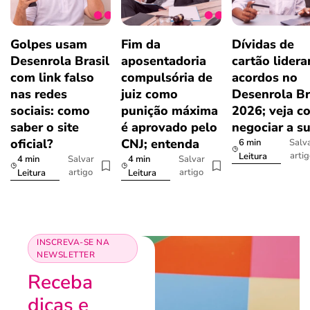
Golpes usam
Fim da
Dívidas de
Desenrola Brasil
aposentadoria
cartão lider
com link falso
compulsória de
acordos no
nas redes
juiz como
Desenrola Br
sociais: como
punição máxima
2026; veja c
saber o site
é aprovado pelo
negociar a s
oficial?
CNJ; entenda
6 min
Salv
arti
Leitura
4 min
4 min
Salvar
Salvar
artigo
artigo
Leitura
Leitura
INSCREVA-SE NA
NEWSLETTER
Receba
dicas e