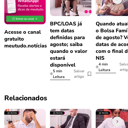
BPC/LOAS já
Quando atual
tem datas
o Bolsa Famí
Acesse o canal
definidas para
de agosto? V
gratuito
agosto; saiba
datas de aco
meutudo.notícias
quando o valor
com o final 
estará
NIS
disponível
4 min
Salv
arti
Leitura
5 min
Salvar
artigo
Leitura
Relacionados