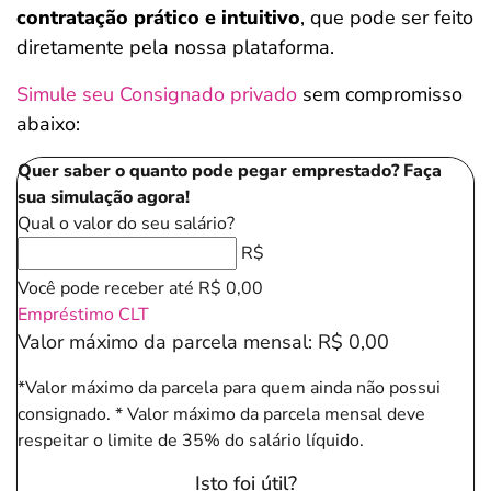
contratação prático e intuitivo
, que pode ser feito
diretamente pela nossa plataforma.
Salvar Ferramenta
Salvar Ferramenta
Simule seu Consignado privado
sem compromisso
abaixo:
Quer saber o quanto pode pegar emprestado? Faça
sua simulação agora!
Qual o valor do seu salário?
R$
Você pode receber até
R$ 0,00
Empréstimo CLT
Valor máximo da parcela mensal:
R$ 0,00
*Valor máximo da parcela para quem ainda não possui
consignado.
* Valor máximo da parcela mensal deve
respeitar o limite de 35% do salário líquido.
Isto foi útil?