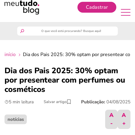
Cadastrar
Cadastrar
meutudo
início
Dia dos Pais 2025: 30% optam por presentear com
guia do trabalhador
Dia dos Pais 2025: 30% optam
finanças
por presentear com perfumes ou
cosméticos
benefícios
5 min leitura
Publicação:
04/08/2025
Salvar artigo
crédito fácil
A
A
notícias
-
+
últimas notícias