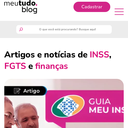
Cadastrar
Cadastrar
meutudo
Artigos e notícias de
INSS
,
guia do trabalhador
FGTS
e
finanças
finanças
benefícios
crédito fácil
últimas notícias