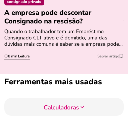
consignado privado
A empresa pode descontar
N
Consignado na rescisão​?
t
Quando o trabalhador tem um Empréstimo
N
Consignado CLT ativo e é demitido, uma das
l
dúvidas mais comuns é saber se a empresa pode…
e
s
8 min Leitura
Salvar artigo
Ferramentas mais usadas
Calculadoras