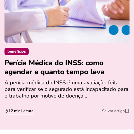
benefícios
Perícia Médica do INSS: como
D
agendar e quanto tempo leva
a
s
A perícia médica do INSS é uma avaliação feita
para verificar se o segurado está incapacitado para
O
o trabalho por motivo de doença…
I
q
12 min Leitura
Salvar artigo