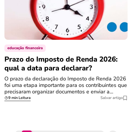
educação financeira
Prazo do Imposto de Renda 2026:
C
qual a data para declarar?
r
R
O prazo da declaração do Imposto de Renda 2026
foi uma etapa importante para os contribuintes que
A
precisaram organizar documentos e enviar a…
m
9 min Leitura
Salvar artigo
q
S