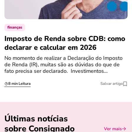
finanças
Imposto de Renda sobre CDB: como
N
declarar e calcular em 2026
a
No momento de realizar a Declaração do Imposto
T
de Renda (IR), muitas são as dúvidas do que de
c
fato precisa ser declarado. Investimentos…
c
8 min Leitura
Salvar artigo
Últimas notícias
sobre Consignado
Ver mais