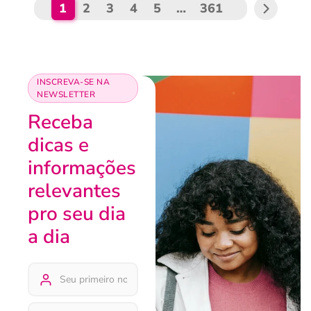
1
2
3
4
5
…
361
INSCREVA-SE NA
NEWSLETTER
Receba
dicas e
informações
relevantes
pro seu dia
a dia