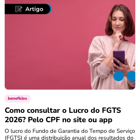
benefícios
Como consultar o Lucro do FGTS
C
2026? Pelo CPF no site ou app
P
O lucro do Fundo de Garantia do Tempo de Serviço
S
(FGTS) é uma distribuição anual dos resultados do
d