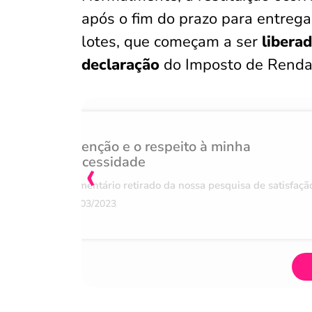
após o fim do prazo para entreg
lotes, que começam a ser
liberad
declaração
do Imposto de Renda
Atenção e o respeito à minha
‹
necessidade
Comentário retirado da nossa pesquisa de satisfaçã
07/03/2023