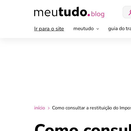
Ir para o site
meutudo
guia do t
início
Como consultar a restituição do Imp
Como consult