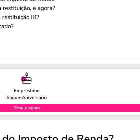
restituição, e agora?
estituição IR?
itado?
Empréstimo
Saque-Aniversário
Simule agora
o do Imposto de Renda?