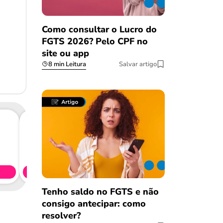
Como consultar o Lucro do
FGTS 2026? Pelo CPF no
site ou app
8 min Leitura
Salvar artigo
Consig
CL
Simule 
Tenho saldo no FGTS e não
consigo antecipar: como
resolver?