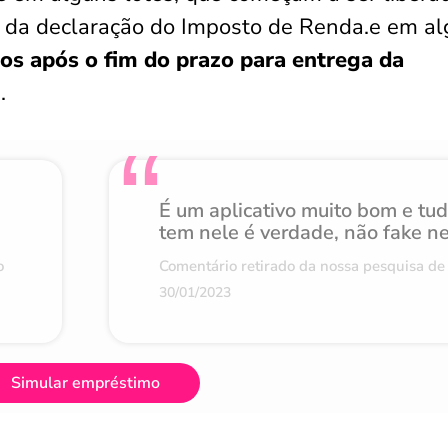
a da declaração do Imposto de Renda.e em a
os após o fim do prazo para entrega da
.
É um aplicativo muito bom e tu
tem nele é verdade, não fake n
o
Comentário retirado da nossa pesquisa de 
30/01/2023
Simular empréstimo