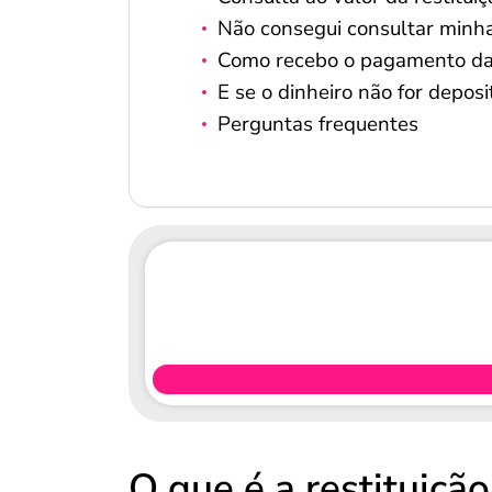
Não consegui consultar minha 
Como recebo o pagamento da r
E se o dinheiro não for depos
Perguntas frequentes
O que é a restituiçã