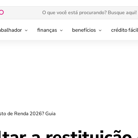
rabalhador
finanças
benefícios
crédito fáci
osto de Renda 2026? Guia
ar a restituição