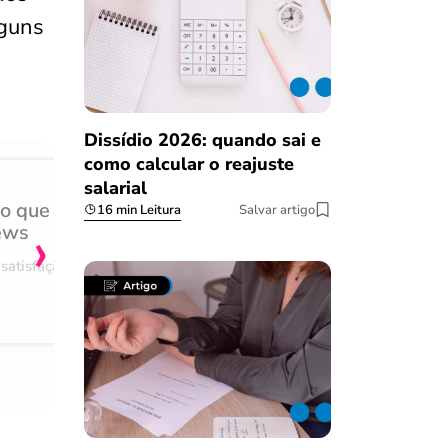
lguns
Dissídio 2026: quando sai e
como calcular o reajuste
salarial
do que
Achei muito rápido, sem 
16 min Leitura
Salvar artigo
›
ews
burocracia
satisfação
Comentário retirado da nossa pes
08/03/2023