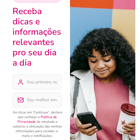
Receba
dicas e
informações
relevantes
pro seu dia
a dia
Ao clicar em 'Continuar', declaro
que conheço a
Política de
Privacidade
da meutudo e
autorizo a utilização das minhas
informações para receber e-
mails e notificações.