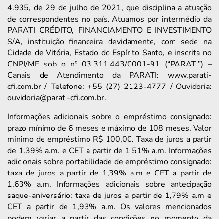
4.935, de 29 de julho de 2021, que disciplina a atuação
de correspondentes no país. Atuamos por intermédio da
PARATI CRÉDITO, FINANCIAMENTO E INVESTIMENTO
S/A, instituição financeira devidamente, com sede na
Cidade de Vitória, Estado do Espírito Santo, e inscrita no
CNPJ/MF sob o nº 03.311.443/0001-91 (“PARATI”) –
Canais de Atendimento da PARATI: www.parati-
cfi.com.br / Telefone: +55 (27) 2123-4777 / Ouvidoria:
ouvidoria@parati-cfi.com.br.
Informações adicionais sobre o empréstimo consignado:
prazo mínimo de 6 meses e máximo de 108 meses. Valor
mínimo de empréstimo R$ 100,00. Taxa de juros a partir
de 1,39% a.m. e CET a partir de 1,51% a.m. Informações
adicionais sobre portabilidade de empréstimo consignado:
taxa de juros a partir de 1,39% a.m e CET a partir de
1,63% a.m. Informações adicionais sobre antecipação
saque-aniversário: taxa de juros a partir de 1,79% a.m e
CET a partir de 1,93% a.m. Os valores mencionados
podem variar a partir das condições no momento da