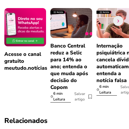
Banco Central
Internação
reduz a Selic
psiquiátrica 
Acesse o canal
para 14% ao
cancela dívi
gratuito
ano; entenda o
automaticam
meutudo.notícias
que muda após
entenda a
decisão do
notícia falsa
Copom
6 min
Salv
arti
Leitura
6 min
Salvar
artigo
Leitura
Relacionados