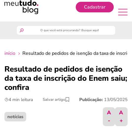
Cadastrar
Cadastrar
meutudo
início
Resultado de pedidos de isenção da taxa de inscriçã
guia do trabalhador
Resultado de pedidos de isenção
finanças
da taxa de inscrição do Enem saiu;
confira
benefícios
4 min leitura
Publicação:
13/05/2025
Salvar artigo
crédito fácil
A
A
notícias
-
+
últimas notícias