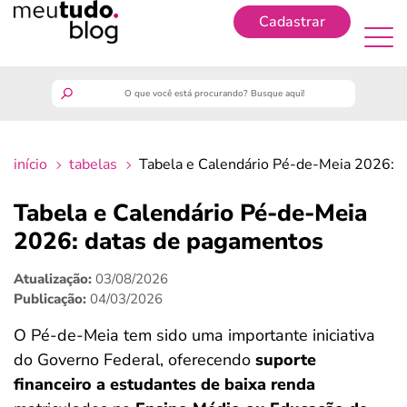
Cadastrar
Cadastrar
meutudo
início
tabelas
Tabela e Calendário Pé-de-Meia 2026: 
guia do trabalhador
Tabela e Calendário Pé-de-Meia
finanças
2026: datas de pagamentos
Atualização:
03/08/2026
benefícios
Publicação:
04/03/2026
crédito fácil
O Pé-de-Meia tem sido uma importante iniciativa
do Governo Federal, oferecendo
suporte
últimas notícias
financeiro a estudantes de baixa renda