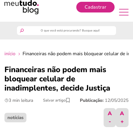
Cadastrar
Cadastrar
meutudo
início
Financeiras não podem mais bloquear celular de ina
guia do trabalhador
Financeiras não podem mais
finanças
bloquear celular de
inadimplentes, decide Justiça
benefícios
3 min leitura
Publicação:
12/05/2025
Salvar artigo
crédito fácil
A
A
notícias
-
+
últimas notícias