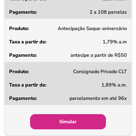
Taxa
2 a 108 parcelas
a
partir
Antecipação Saque-aniversário
de
1,79% a.m
Pagamento
antecipe a partir de R$50
Consignado Privado CLT
1,89% a.m.
parcelamento em até 96x
Simular