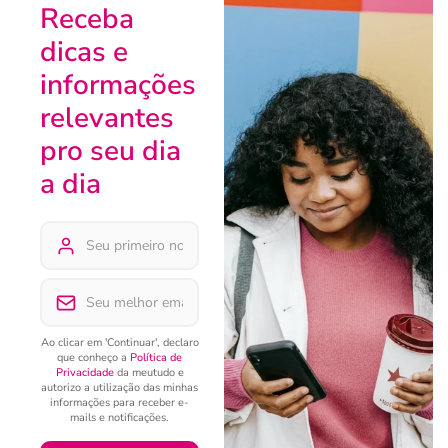
Receba
dicas e
informações
relevantes
pro seu dia
a dia
Ao clicar em 'Continuar', declaro
que conheço a
Política de
Privacidade
da meutudo e
autorizo a utilização das minhas
informações para receber e-
mails e notificações.