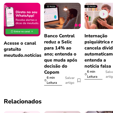
Banco Central
Internação
reduz a Selic
psiquiátrica 
Acesse o canal
para 14% ao
cancela dívi
gratuito
ano; entenda o
automaticam
meutudo.notícias
que muda após
entenda a
decisão do
notícia falsa
Copom
6 min
Salv
arti
Leitura
6 min
Salvar
artigo
Leitura
Relacionados