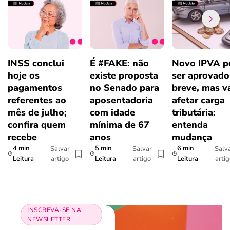
INSS conclui
É #FAKE: não
Novo IPVA p
hoje os
existe proposta
ser aprovad
pagamentos
no Senado para
breve, mas v
referentes ao
aposentadoria
afetar carga
mês de julho;
com idade
tributária:
confira quem
mínima de 67
entenda
recebe
anos
mudança
4 min
5 min
6 min
Salvar
Salvar
Salv
artigo
artigo
arti
Leitura
Leitura
Leitura
INSCREVA-SE NA
NEWSLETTER