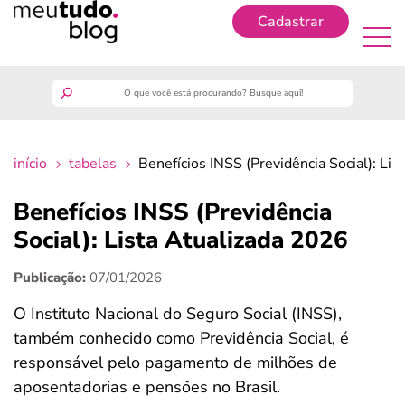
Cadastrar
Cadastrar
meutudo
início
tabelas
Benefícios INSS (Previdência Social): Li
guia do trabalhador
Benefícios INSS (Previdência
finanças
Social): Lista Atualizada 2026
Publicação:
07/01/2026
benefícios
O Instituto Nacional do Seguro Social (INSS),
crédito fácil
também conhecido como Previdência Social, é
responsável pelo pagamento de milhões de
últimas notícias
aposentadorias e pensões no Brasil.