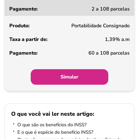
Taxa
2 a 108 parcelas
a
partir
Portabilidade Consignado
de
1,39% a.m
Pagamento
60 a 108 parcelas
Simular
O que você vai ler neste artigo:
O que são os benefícios do INSS?
E o que é espécie de benefício INSS?