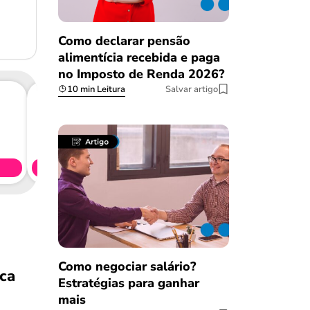
Como declarar pensão
alimentícia recebida e paga
no Imposto de Renda 2026?
10 min Leitura
Salvar artigo
Consig
CL
Simule 
Como negociar salário?
sca
Estratégias para ganhar
mais