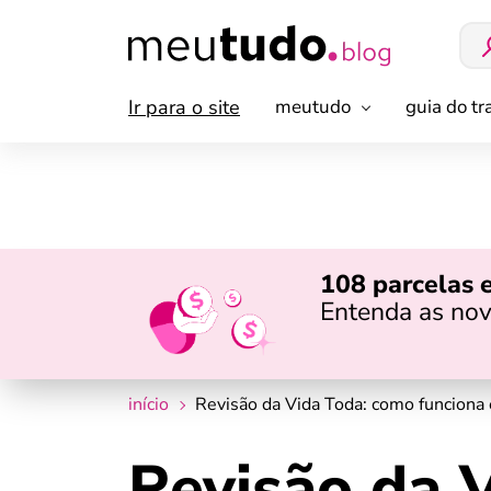
Ir para o site
meutudo
guia do t
108 parcelas 
Entenda as nov
início
Revisão da Vida Toda: como funciona 
Revisão da 