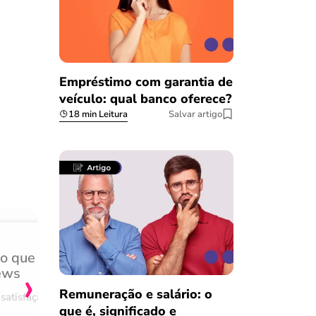
Empréstimo com garantia de
veículo: qual banco oferece?
18 min Leitura
Salvar artigo
do que
Achei muito rápido, sem 
›
ews
burocracia
Remuneração e salário: o
satisfação
Comentário retirado da nossa pes
que é, significado e
08/03/2023