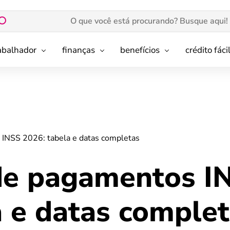
rabalhador
finanças
benefícios
crédito fáci
 INSS 2026: tabela e datas completas
de pagamentos I
a e datas comple