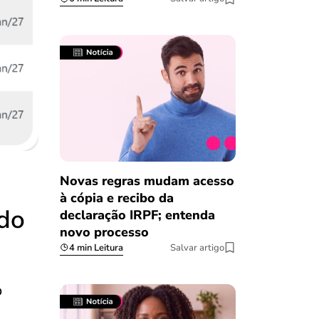
Novas regras mudam acesso
à cópia e recibo da
do
declaração IRPF; entenda
novo processo
4 min Leitura
Salvar artigo
o
.