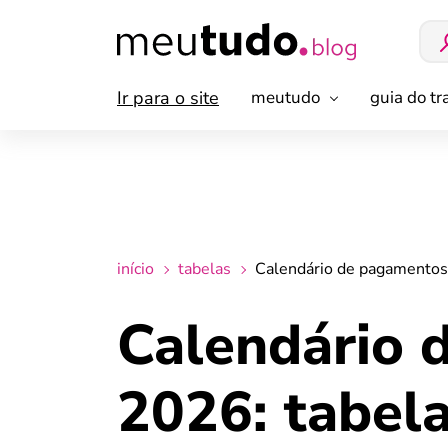
Ir para o site
meutudo
guia do t
início
tabelas
Calendário de pagamentos
Calendário 
2026: tabel