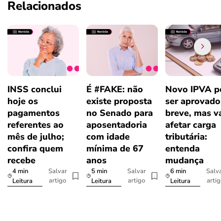
Relacionados
INSS conclui
É #FAKE: não
Novo IPVA p
hoje os
existe proposta
ser aprovad
pagamentos
no Senado para
breve, mas v
referentes ao
aposentadoria
afetar carga
mês de julho;
com idade
tributária:
confira quem
mínima de 67
entenda
recebe
anos
mudança
4 min
5 min
6 min
Salvar
Salvar
Salv
artigo
artigo
arti
Leitura
Leitura
Leitura