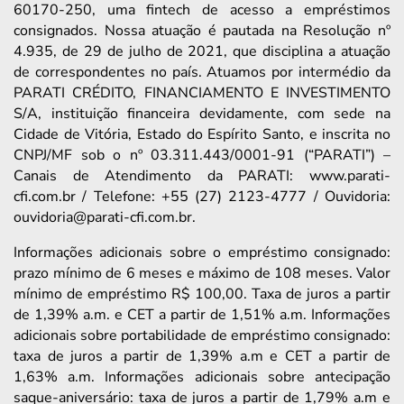
60170-250, uma fintech de acesso a empréstimos
consignados. Nossa atuação é pautada na Resolução nº
4.935, de 29 de julho de 2021, que disciplina a atuação
de correspondentes no país. Atuamos por intermédio da
PARATI CRÉDITO, FINANCIAMENTO E INVESTIMENTO
S/A, instituição financeira devidamente, com sede na
Cidade de Vitória, Estado do Espírito Santo, e inscrita no
CNPJ/MF sob o nº 03.311.443/0001-91 (“PARATI”) –
Canais de Atendimento da PARATI: www.parati-
cfi.com.br / Telefone: +55 (27) 2123-4777 / Ouvidoria:
ouvidoria@parati-cfi.com.br.
Informações adicionais sobre o empréstimo consignado:
prazo mínimo de 6 meses e máximo de 108 meses. Valor
mínimo de empréstimo R$ 100,00. Taxa de juros a partir
de 1,39% a.m. e CET a partir de 1,51% a.m. Informações
adicionais sobre portabilidade de empréstimo consignado:
taxa de juros a partir de 1,39% a.m e CET a partir de
1,63% a.m. Informações adicionais sobre antecipação
saque-aniversário: taxa de juros a partir de 1,79% a.m e