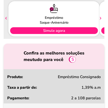
Empréstimo
Saque-Aniversário
Simule agora
Confira as melhores soluções
meutudo para você
Produto
Empréstimo Consignado
1,39% a.m
Taxa
2 a 108 parcelas
a
partir