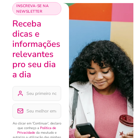
INSCREVA-SE NA
NEWSLETTER
Receba
dicas e
informações
relevantes
pro seu dia
a dia
Ao clicar em 'Continuar', declaro
que conheço a
Política de
Privacidade
da meutudo e
autorizo a utilização das minhas