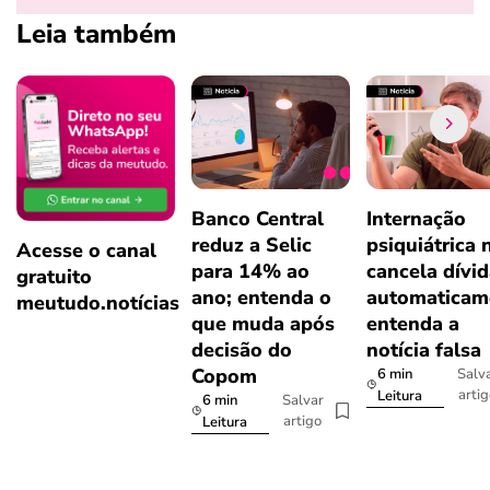
Leia também
Banco Central
Internação
reduz a Selic
psiquiátrica 
Acesse o canal
para 14% ao
cancela dívi
gratuito
ano; entenda o
automaticam
meutudo.notícias
que muda após
entenda a
decisão do
notícia falsa
Copom
6 min
Salv
arti
Leitura
6 min
Salvar
artigo
Leitura