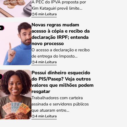
A PEC do IPVA proposta por
Kim Kataguiri prevê limite…
6 min Leitura
Novas regras mudam
acesso à cópia e recibo da
declaração IRPF; entenda
novo processo
O acesso a declaração e recibo
de entrega do Imposto…
4 min Leitura
Possui dinheiro esquecido
do PIS/Pasep? Veja outros
valores que milhões podem
resgatar
Trabalhadores com carteira
assinada e servidores públicos
que atuaram entre…
4 min Leitura