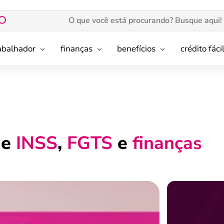
rabalhador
finanças
benefícios
crédito fáci
de
INSS
,
FGTS
e
finanças