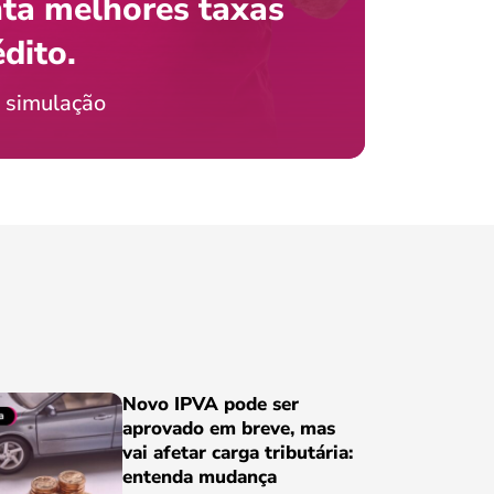
ta melhores taxas
que e
 com o celular?
édito.
preci
ticia Jordão
 simulação
Conheça
Novo IPVA pode ser
aprovado em breve, mas
vai afetar carga tributária:
entenda mudança