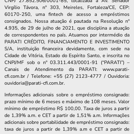
CNPJ 27.852.506/0001-85, localizada à Av. Senador
Virgílio Távora, nº 303, Meireles, Fortaleza/CE, CEP:
60170-250, uma fintech de acesso a empréstimos
consignados. Nossa atuação é pautada na Resolução nº
4.935, de 29 de julho de 2021, que disciplina a atuação
de correspondentes no país. Atuamos por intermédio da
PARATI CRÉDITO, FINANCIAMENTO E INVESTIMENTO
S/A, instituição financeira devidamente, com sede na
Cidade de Vitória, Estado do Espírito Santo, e inscrita no
CNPJ/MF sob o nº 03.311.443/0001-91 (“PARATI”) –
Canais de Atendimento da PARATI: www.parati-
cfi.com.br / Telefone: +55 (27) 2123-4777 / Ouvidoria:
ouvidoria@parati-cfi.com.br.
Informações adicionais sobre o empréstimo consignado:
prazo mínimo de 6 meses e máximo de 108 meses. Valor
mínimo de empréstimo R$ 100,00. Taxa de juros a partir
de 1,39% a.m. e CET a partir de 1,51% a.m. Informações
adicionais sobre portabilidade de empréstimo consignado:
taxa de juros a partir de 1,39% a.m e CET a partir de