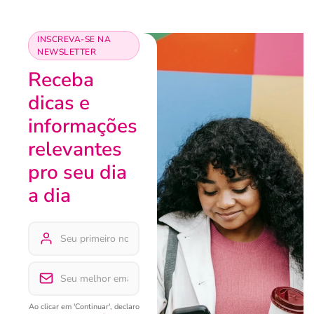
INSCREVA-SE NA
NEWSLETTER
Receba
dicas e
informações
relevantes
pro seu dia
a dia
Ao clicar em 'Continuar', declaro