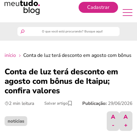
Cadastrar
Cadastrar
meutudo
início
Conta de luz terá desconto em agosto com bônus de 
guia do trabalhador
Conta de luz terá desconto em
finanças
agosto com bônus de Itaipu;
confira valores
benefícios
2 min leitura
Publicação:
29/06/2026
Salvar artigo
crédito fácil
A
A
notícias
-
+
últimas notícias