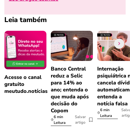
Leia também
Banco Central
Internação
reduz a Selic
psiquiátrica 
Acesse o canal
para 14% ao
cancela dívi
gratuito
ano; entenda o
automaticam
meutudo.notícias
que muda após
entenda a
decisão do
notícia falsa
Copom
6 min
Salv
arti
Leitura
6 min
Salvar
artigo
Leitura