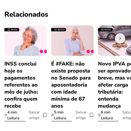
Relacionados
INSS conclui
É #FAKE: não
Novo IPVA p
hoje os
existe proposta
ser aprovad
pagamentos
no Senado para
breve, mas v
referentes ao
aposentadoria
afetar carga
mês de julho;
com idade
tributária:
confira quem
mínima de 67
entenda
recebe
anos
mudança
4 min
5 min
6 min
Salvar
Salvar
Salv
artigo
artigo
arti
Leitura
Leitura
Leitura