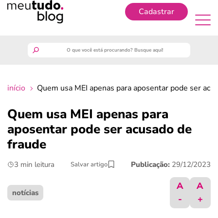
Cadastrar
Cadastrar
meutudo
início
Quem usa MEI apenas para aposentar pode ser acus
guia do trabalhador
Quem usa MEI apenas para
finanças
aposentar pode ser acusado de
fraude
benefícios
3 min leitura
Publicação:
29/12/2023
Salvar artigo
crédito fácil
A
A
notícias
-
+
últimas notícias