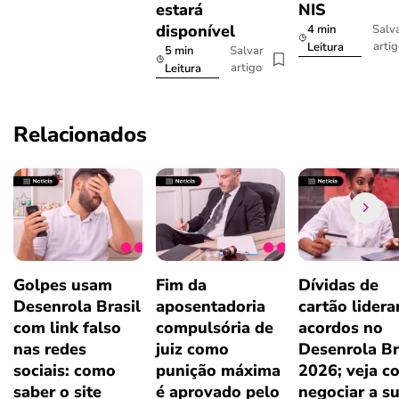
estará
NIS
disponível
4 min
Salv
arti
Leitura
5 min
Salvar
artigo
Leitura
Relacionados
Golpes usam
Fim da
Dívidas de
Desenrola Brasil
aposentadoria
cartão lider
com link falso
compulsória de
acordos no
nas redes
juiz como
Desenrola Br
sociais: como
punição máxima
2026; veja c
saber o site
é aprovado pelo
negociar a s