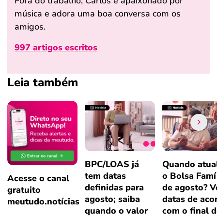
Fora do trabalho, Carlos é apaixonado por
música e adora uma boa conversa com os
amigos.
997 artigos escritos
Leia também
BPC/LOAS já
Quando atual
tem datas
o Bolsa Famí
Acesse o canal
definidas para
de agosto? V
gratuito
agosto; saiba
datas de aco
meutudo.notícias
quando o valor
com o final 