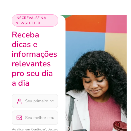
INSCREVA-SE NA
NEWSLETTER
Receba
dicas e
informações
relevantes
pro seu dia
a dia
Ao clicar em 'Continuar', declaro