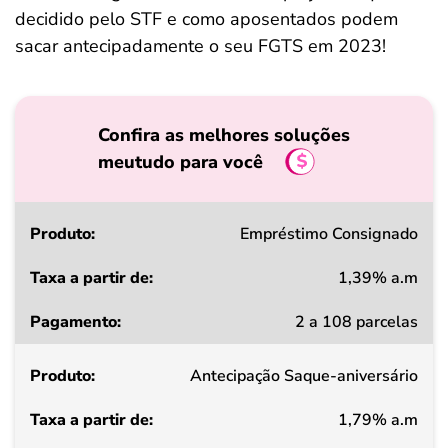
decidido pelo STF e como aposentados podem
sacar antecipadamente o seu FGTS em 2023!
Confira as melhores soluções
meutudo para você
Produto
Empréstimo Consignado
1,39% a.m
Taxa
2 a 108 parcelas
a
partir
Antecipação Saque-aniversário
de
1,79% a.m