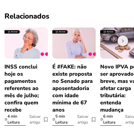
Relacionados
INSS conclui
É #FAKE: não
Novo IPVA p
hoje os
existe proposta
ser aprovad
pagamentos
no Senado para
breve, mas v
referentes ao
aposentadoria
afetar carga
mês de julho;
com idade
tributária:
confira quem
mínima de 67
entenda
recebe
anos
mudança
4 min
5 min
6 min
Salvar
Salvar
Salv
artigo
artigo
arti
Leitura
Leitura
Leitura