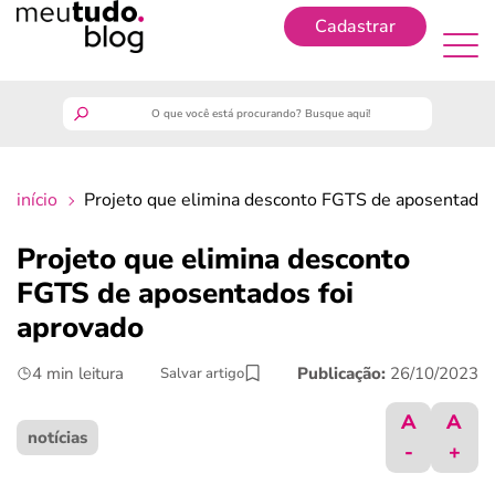
Cadastrar
Cadastrar
meutudo
início
Projeto que elimina desconto FGTS de aposentados
guia do trabalhador
Projeto que elimina desconto
finanças
FGTS de aposentados foi
aprovado
benefícios
4 min leitura
Publicação:
26/10/2023
Salvar artigo
crédito fácil
A
A
notícias
-
+
últimas notícias