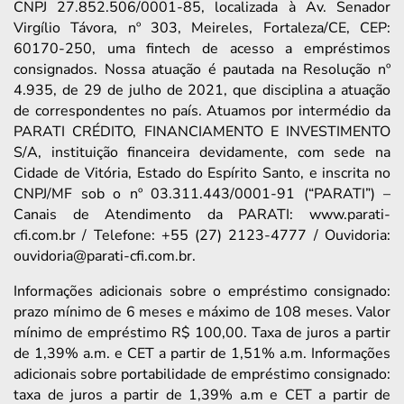
CNPJ 27.852.506/0001-85, localizada à Av. Senador
Virgílio Távora, nº 303, Meireles, Fortaleza/CE, CEP:
60170-250, uma fintech de acesso a empréstimos
consignados. Nossa atuação é pautada na Resolução nº
4.935, de 29 de julho de 2021, que disciplina a atuação
de correspondentes no país. Atuamos por intermédio da
PARATI CRÉDITO, FINANCIAMENTO E INVESTIMENTO
S/A, instituição financeira devidamente, com sede na
Cidade de Vitória, Estado do Espírito Santo, e inscrita no
CNPJ/MF sob o nº 03.311.443/0001-91 (“PARATI”) –
Canais de Atendimento da PARATI: www.parati-
cfi.com.br / Telefone: +55 (27) 2123-4777 / Ouvidoria:
ouvidoria@parati-cfi.com.br.
Informações adicionais sobre o empréstimo consignado:
prazo mínimo de 6 meses e máximo de 108 meses. Valor
mínimo de empréstimo R$ 100,00. Taxa de juros a partir
de 1,39% a.m. e CET a partir de 1,51% a.m. Informações
adicionais sobre portabilidade de empréstimo consignado:
taxa de juros a partir de 1,39% a.m e CET a partir de