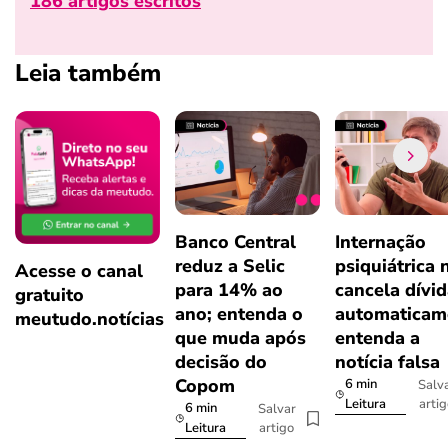
186 artigos escritos
Leia também
Banco Central
Internação
reduz a Selic
psiquiátrica 
Acesse o canal
para 14% ao
cancela dívi
gratuito
ano; entenda o
automaticam
meutudo.notícias
que muda após
entenda a
decisão do
notícia falsa
Copom
6 min
Salv
arti
Leitura
6 min
Salvar
artigo
Leitura