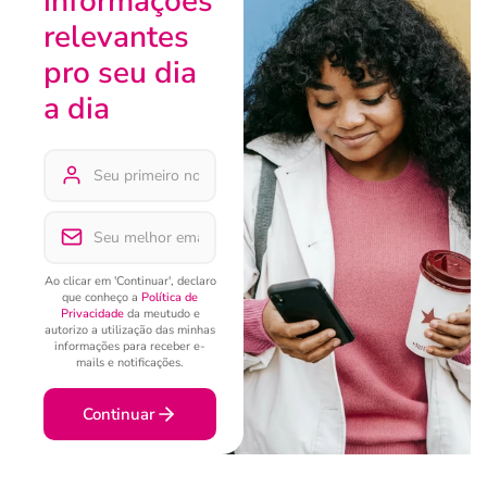
informações
relevantes
pro seu dia
a dia
Ao clicar em 'Continuar', declaro
que conheço a
Política de
Privacidade
da meutudo e
autorizo a utilização das minhas
informações para receber e-
mails e notificações.
Continuar