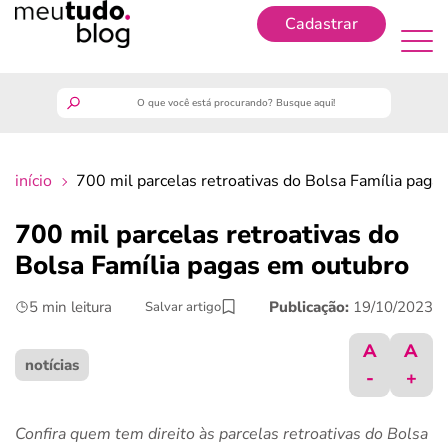
Cadastrar
Cadastrar
meutudo
início
700 mil parcelas retroativas do Bolsa Família paga
guia do trabalhador
700 mil parcelas retroativas do
finanças
Bolsa Família pagas em outubro
5 min leitura
Publicação:
19/10/2023
Salvar artigo
benefícios
A
A
crédito fácil
notícias
-
+
últimas notícias
Confira quem tem direito às parcelas retroativas do Bolsa