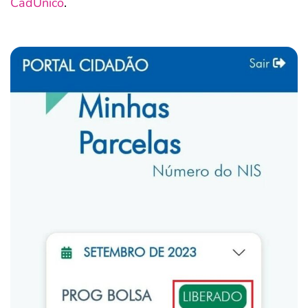
CadÚnico
.