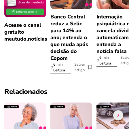
Banco Central
Internação
reduz a Selic
psiquiátrica 
Acesse o canal
para 14% ao
cancela dívi
gratuito
ano; entenda o
automaticam
meutudo.notícias
que muda após
entenda a
decisão do
notícia falsa
Copom
6 min
Salv
arti
Leitura
6 min
Salvar
artigo
Leitura
Relacionados