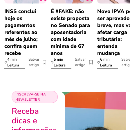
INSS conclui
É #FAKE: não
Novo IPVA p
hoje os
existe proposta
ser aprovad
pagamentos
no Senado para
breve, mas v
referentes ao
aposentadoria
afetar carga
mês de julho;
com idade
tributária:
confira quem
mínima de 67
entenda
recebe
anos
mudança
4 min
5 min
6 min
Salvar
Salvar
Salv
artigo
artigo
arti
Leitura
Leitura
Leitura
INSCREVA-SE NA
NEWSLETTER
Receba
dicas e