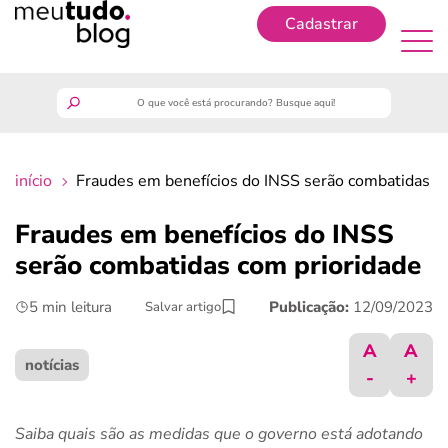
Cadastrar
Cadastrar
meutudo
início
Fraudes em benefícios do INSS serão combatidas c
guia do trabalhador
Fraudes em benefícios do INSS
finanças
serão combatidas com prioridade
5 min leitura
Publicação:
12/09/2023
Salvar artigo
benefícios
A
A
crédito fácil
notícias
-
+
últimas notícias
Saiba quais são as medidas que o governo está adotando