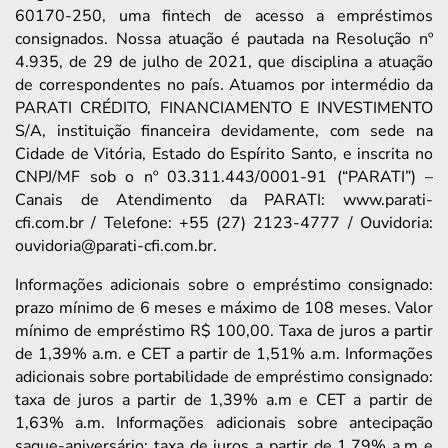
60170-250, uma fintech de acesso a empréstimos
consignados. Nossa atuação é pautada na Resolução nº
4.935, de 29 de julho de 2021, que disciplina a atuação
de correspondentes no país. Atuamos por intermédio da
PARATI CRÉDITO, FINANCIAMENTO E INVESTIMENTO
S/A, instituição financeira devidamente, com sede na
Cidade de Vitória, Estado do Espírito Santo, e inscrita no
CNPJ/MF sob o nº 03.311.443/0001-91 (“PARATI”) –
Canais de Atendimento da PARATI: www.parati-
cfi.com.br / Telefone: +55 (27) 2123-4777 / Ouvidoria:
ouvidoria@parati-cfi.com.br.
Informações adicionais sobre o empréstimo consignado:
prazo mínimo de 6 meses e máximo de 108 meses. Valor
mínimo de empréstimo R$ 100,00. Taxa de juros a partir
de 1,39% a.m. e CET a partir de 1,51% a.m. Informações
adicionais sobre portabilidade de empréstimo consignado:
taxa de juros a partir de 1,39% a.m e CET a partir de
1,63% a.m. Informações adicionais sobre antecipação
saque-aniversário: taxa de juros a partir de 1,79% a.m e