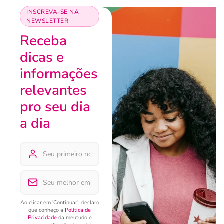
INSCREVA-SE NA
NEWSLETTER
Receba
dicas e
informações
relevantes
pro seu dia
a dia
Ao clicar em 'Continuar', declaro
que conheço a
Política de
Privacidade
da meutudo e