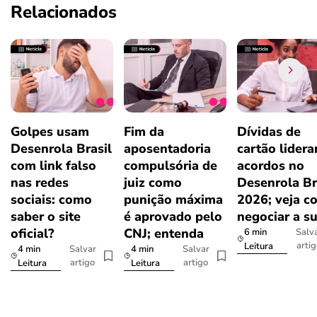
Relacionados
Golpes usam
Fim da
Dívidas de
Desenrola Brasil
aposentadoria
cartão lider
com link falso
compulsória de
acordos no
nas redes
juiz como
Desenrola Br
sociais: como
punição máxima
2026; veja c
saber o site
é aprovado pelo
negociar a s
oficial?
CNJ; entenda
6 min
Salv
arti
Leitura
4 min
4 min
Salvar
Salvar
artigo
artigo
Leitura
Leitura