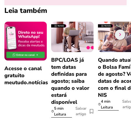
Leia também
BPC/LOAS já
Quando atual
tem datas
o Bolsa Famí
Acesse o canal
definidas para
de agosto? V
gratuito
agosto; saiba
datas de aco
meutudo.notícias
quando o valor
com o final 
estará
NIS
disponível
4 min
Salv
arti
Leitura
5 min
Salvar
artigo
Leitura