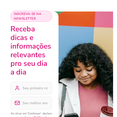
INSCREVA-SE NA
NEWSLETTER
Receba
dicas e
informações
relevantes
pro seu dia
a dia
Ao clicar em 'Continuar', declaro