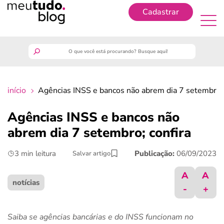
Cadastrar
Cadastrar
meutudo
início
Agências INSS e bancos não abrem dia 7 setembro; 
guia do trabalhador
Agências INSS e bancos não
finanças
abrem dia 7 setembro; confira
3 min leitura
Publicação:
06/09/2023
Salvar artigo
benefícios
A
A
crédito fácil
notícias
-
+
últimas notícias
Saiba se agências bancárias e do INSS funcionam no