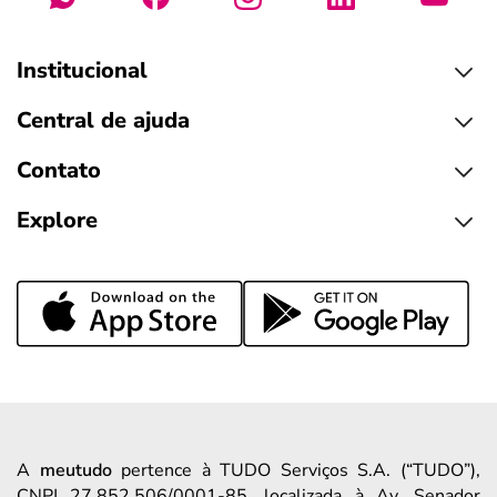
Institucional
Central de ajuda
Contato
Explore
A
meutudo
pertence à TUDO Serviços S.A. (“TUDO”),
CNPJ 27.852.506/0001-85, localizada à Av. Senador