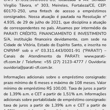
Virgílio Távora, nº 303, Meireles, Fortaleza/CE, CEP:
60170-250, uma fintech de acesso a empréstimos
consignados. Nossa atuação é pautada na Resolução nº
4.935, de 29 de julho de 2021, que disciplina a atuação
de correspondentes no país. Atuamos por intermédio da
PARATI CRÉDITO, FINANCIAMENTO E INVESTIMENTO
S/A, instituição financeira devidamente, com sede na
Cidade de Vitória, Estado do Espírito Santo, e inscrita no
CNPJ/MF sob o nº 03.311.443/0001-91 (“PARATI”) –
Canais de Atendimento da PARATI: www.parati-
cfi.com.br / Telefone: +55 (27) 2123-4777 / Ouvidoria:
ouvidoria@parati-cfi.com.br.
Informações adicionais sobre o empréstimo consignado:
prazo mínimo de 6 meses e máximo de 108 meses. Valor
mínimo de empréstimo R$ 100,00. Taxa de juros a partir
de 1,39% a.m. e CET a partir de 1,51% a.m. Informações
adicionais sobre portabilidade de empréstimo consignado:
taxa de juros a partir de 1,39% a.m e CET a partir de