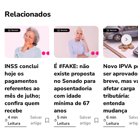
Relacionados
INSS conclui
É #FAKE: não
Novo IPVA p
hoje os
existe proposta
ser aprovad
pagamentos
no Senado para
breve, mas v
referentes ao
aposentadoria
afetar carga
mês de julho;
com idade
tributária:
confira quem
mínima de 67
entenda
recebe
anos
mudança
4 min
5 min
6 min
Salvar
Salvar
Salv
artigo
artigo
arti
Leitura
Leitura
Leitura