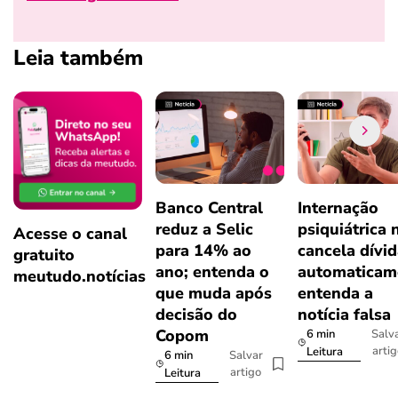
Leia também
Banco Central
Internação
reduz a Selic
psiquiátrica 
Acesse o canal
para 14% ao
cancela dívi
gratuito
ano; entenda o
automaticam
meutudo.notícias
que muda após
entenda a
decisão do
notícia falsa
Copom
6 min
Salv
arti
Leitura
6 min
Salvar
artigo
Leitura