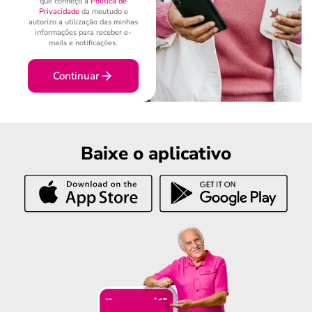
que conheço a
Política de
Privacidade
da meutudo e
autorizo a utilização das minhas
informações para receber e-
mails e notificações.
Continuar
Baixe o aplicativo