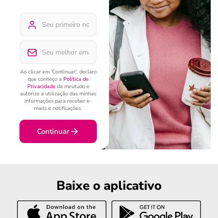
Ao clicar em 'Continuar', declaro
que conheço a
Política de
Privacidade
da meutudo e
autorizo a utilização das minhas
informações para receber e-
mails e notificações.
Continuar
Baixe o aplicativo