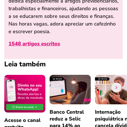
dedica especialmente a artigos previdenciários,
trabalhistas e financeiros, ajudando as pessoas
a se educarem sobre seus direitos e finanças.
Nas horas vagas, adora apreciar um cafezinho
e escrever poesia.
1548 artigos escritos
Leia também
Banco Central
Internação
reduz a Selic
psiquiátrica 
Acesse o canal
para 14% ao
cancela dívi
gratuito