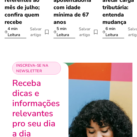
referentes ao
aposentadoria
afetar carga
mês de julho;
com idade
tributária:
confira quem
mínima de 67
entenda
recebe
anos
mudança
4 min
5 min
6 min
Salvar
Salvar
Salv
artigo
artigo
arti
Leitura
Leitura
Leitura
INSCREVA-SE NA
NEWSLETTER
Receba
dicas e
informações
relevantes
pro seu dia
a dia