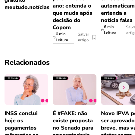
ano; entenda o
automaticam
meutudo.notícias
que muda após
entenda a
decisão do
notícia falsa
Copom
6 min
Salv
arti
Leitura
6 min
Salvar
artigo
Leitura
Relacionados
INSS conclui
É #FAKE: não
Novo IPVA p
hoje os
existe proposta
ser aprovad
pagamentos
no Senado para
breve, mas v