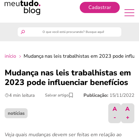
Cadastrar
Cadastrar
meutudo
início
Mudança nas leis trabalhistas em 2023 pode influen
guia do trabalhador
Mudança nas leis trabalhistas em
finanças
2023 pode influenciar benefícios
4 min leitura
Publicação:
15/11/2022
Salvar artigo
benefícios
A
A
crédito fácil
notícias
-
+
últimas notícias
Veja quais mudanças devem ser feitas em relação ao