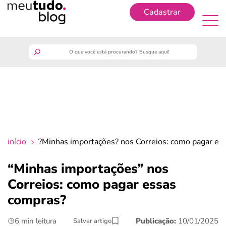
Cadastrar
Cadastrar
meutudo
guia do trabalhador
finanças
início
?Minhas importações? nos Correios: como pagar es
benefícios
“Minhas importações” nos
Correios: como pagar essas
crédito fácil
compras?
últimas notícias
6 min leitura
Publicação:
10/01/2025
Salvar artigo