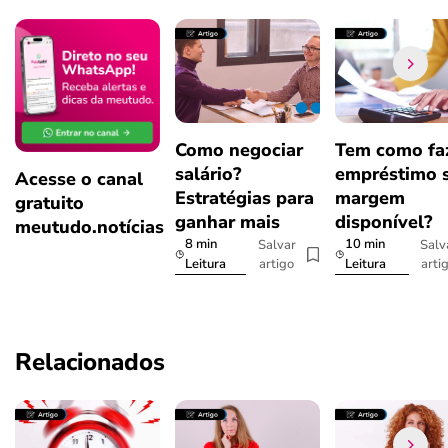
Como negociar
Tem como fa
salário?
empréstimo 
Acesse o canal
Estratégias para
margem
gratuito
ganhar mais
disponível?
meutudo.notícias
8 min
10 min
Salvar
Salv
artigo
arti
Leitura
Leitura
Relacionados