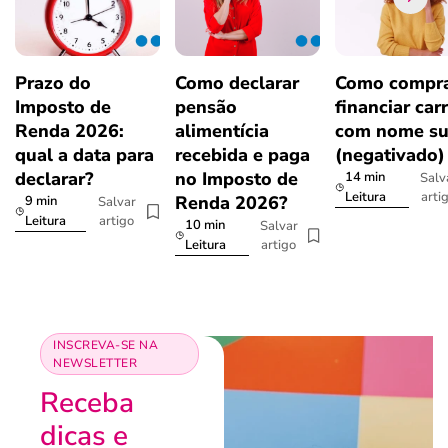
Prazo do
Como declarar
Como compra
Imposto de
pensão
financiar car
Renda 2026:
alimentícia
com nome su
qual a data para
recebida e paga
(negativado)
declarar?
no Imposto de
14 min
Salv
arti
Leitura
Renda 2026?
9 min
Salvar
artigo
Leitura
10 min
Salvar
artigo
Leitura
INSCREVA-SE NA
NEWSLETTER
Receba
dicas e