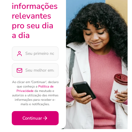
informações
relevantes
pro seu dia
a dia
Ao clicar em 'Continuar', declaro
que conheço a
Política de
Privacidade
da meutudo e
autorizo a utilização das minhas
informações para receber e-
mails e notificações.
Continuar