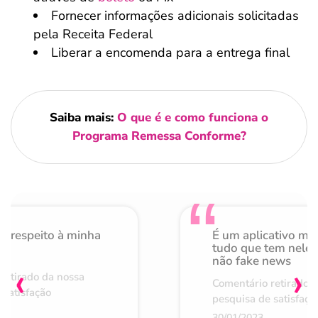
Fornecer informações adicionais solicitadas
pela Receita Federal
Liberar a encomenda para a entrega final
Saiba mais:
O que é e como funciona o
Programa Remessa Conforme?
o respeito à minha
É um aplicativo mu
de
tudo que tem nele 
não fake news
‹
›
retirado da nossa
Comentário retirado 
 satisfação
pesquisa de satisfaçã
30/01/2023