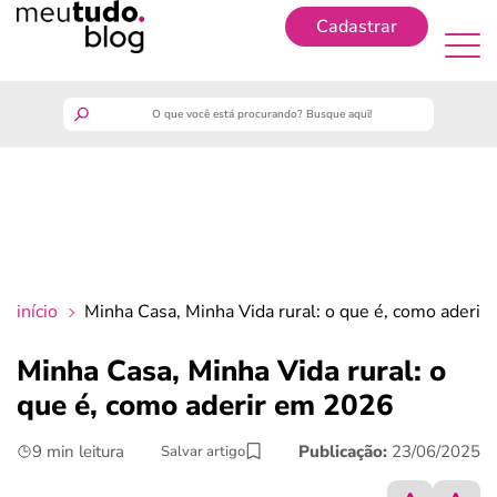
Cadastrar
Cadastrar
meutudo
guia do trabalhador
finanças
início
Minha Casa, Minha Vida rural: o que é, como aderi
benefícios
Minha Casa, Minha Vida rural: o
que é, como aderir em 2026
crédito fácil
9 min leitura
Publicação:
23/06/2025
Salvar artigo
últimas notícias