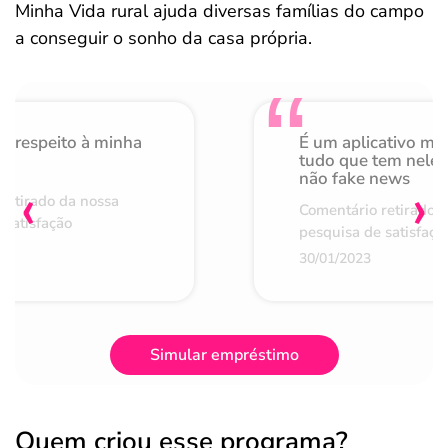
Minha Vida rural ajuda diversas famílias do campo
a conseguir o sonho da casa própria.
o respeito à minha
É um aplicativo mu
de
tudo que tem nele 
não fake news
‹
›
retirado da nossa
Comentário retirado 
 satisfação
pesquisa de satisfaçã
30/01/2023
Simular empréstimo
Quem criou esse programa?