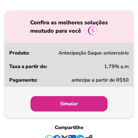
Confira as melhores soluções
meutudo para você
Produto
Antecipação Saque-aniversário
1,79% a.m
Taxa
antecipe a partir de R$50
a
partir
de
Simular
Pagamento
Compartilhe