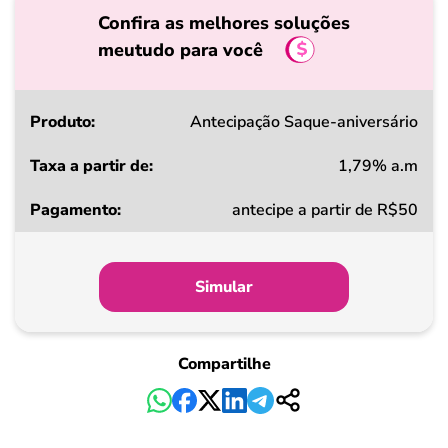
Confira as melhores soluções
meutudo para você
Produto
Antecipação Saque-aniversário
1,79% a.m
Taxa
antecipe a partir de R$50
a
partir
de
Simular
Pagamento
Compartilhe