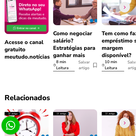
Como negociar
Tem como fa
salário?
empréstimo 
Acesse o canal
Estratégias para
margem
gratuito
ganhar mais
disponível?
meutudo.notícias
8 min
10 min
Salvar
Salv
artigo
arti
Leitura
Leitura
Relacionados