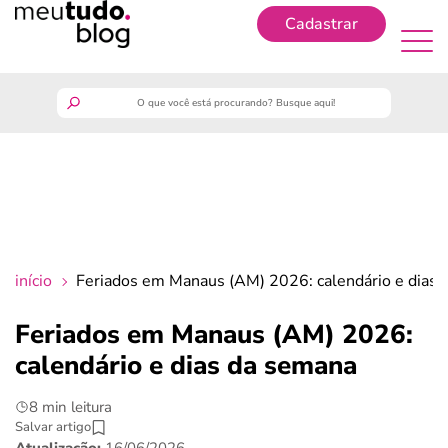
Cadastrar
Cadastrar
meutudo
guia do trabalhador
finanças
início
Feriados em Manaus (AM) 2026: calendário e dias
benefícios
Feriados em Manaus (AM) 2026:
calendário e dias da semana
crédito fácil
8 min leitura
últimas notícias
Salvar artigo