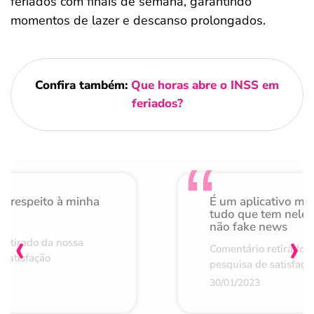
feriados com finais de semana, garantindo
momentos de lazer e descanso prolongados.
Confira também:
Que horas abre o INSS em
feriados?
o respeito à minha
É um aplicativo mu
de
tudo que tem nele 
não fake news
‹
›
retirado da nossa
Comentário retirado 
 satisfação
pesquisa de satisfaçã
30/01/2023