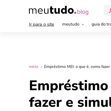
Ir para o site
meutudo
guia do t
início
Empréstimo MEI: o que é, como fazer 
Empréstimo 
fazer e simu