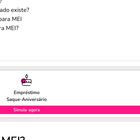
?
ado existe?
para MEI
ra MEI?
Empréstimo
Saque-Aniversário
Simule agora