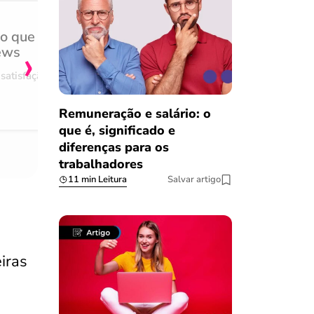
do que
Achei muito rápido, sem 
›
ews
burocracia
satisfação
Comentário retirado da nossa pes
08/03/2023
Remuneração e salário: o
que é, significado e
diferenças para os
trabalhadores
11 min Leitura
Salvar artigo
iras