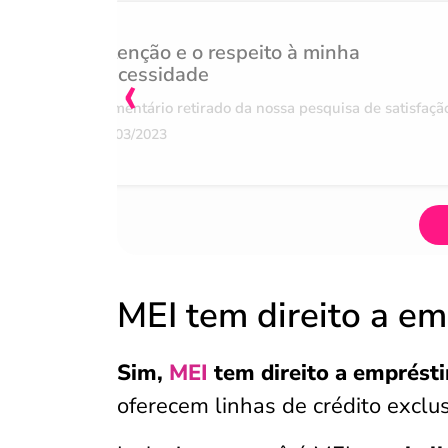
Atenção e o respeito à minha
‹
necessidade
Comentário retirado da nossa pesquisa de satisfaçã
07/03/2023
MEI tem direito a e
Sim,
MEI
tem direito a emprést
oferecem linhas de crédito exclu