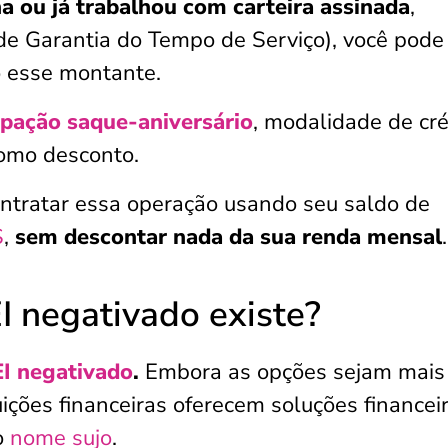
ha ou já trabalhou com carteira assinada
,
e Garantia do Tempo de Serviço), você pode
 esse montante.
pação saque-aniversário
, modalidade de cré
como desconto.
ontratar essa operação usando seu saldo de
S
,
sem descontar nada da sua renda mensal
.
 negativado existe?
I negativado
.
Embora as opções sejam mais
uições financeiras oferecem soluções financei
o
nome sujo
.