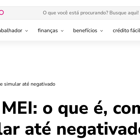
rabalhador
finanças
benefícios
crédito fáci
e simular até negativado
MEI: o que é, co
lar até negativad