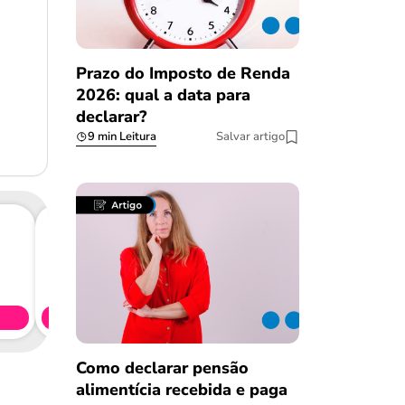
Prazo do Imposto de Renda
2026: qual a data para
declarar?
9 min Leitura
Salvar artigo
Consig
CL
Simule 
Como declarar pensão
alimentícia recebida e paga