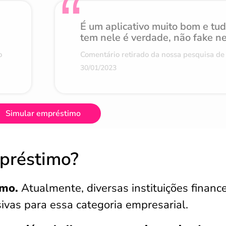
É um aplicativo muito bom e tu
tem nele é verdade, não fake n
o
Comentário retirado da nossa pesquisa de 
30/01/2023
Simular empréstimo
mpréstimo?
imo.
Atualmente, diversas instituições finance
sivas para essa categoria empresarial.