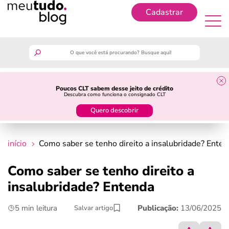
Cadastrar
Cadastrar
meutudo
Poucos CLT sabem desse jeito de crédito
Descubra como funciona o consignado CLT
guia do trabalhador
Quero descobrir
finanças
início
Como saber se tenho direito a insalubridade? Ente
benefícios
Como saber se tenho direito a
insalubridade? Entenda
crédito fácil
5 min leitura
Publicação:
13/06/2025
Salvar artigo
últimas notícias