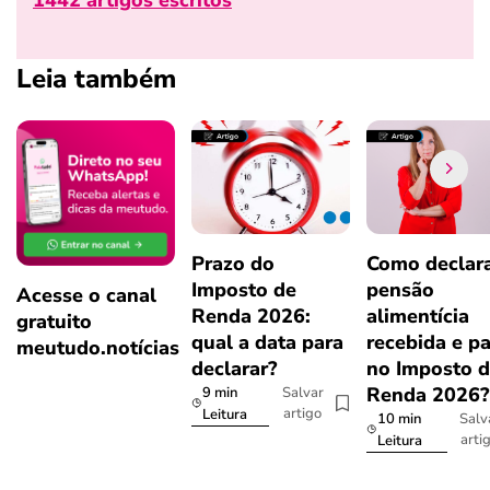
Leia também
Prazo do
Como declar
Imposto de
pensão
Acesse o canal
Renda 2026:
alimentícia
gratuito
qual a data para
recebida e p
meutudo.notícias
declarar?
no Imposto 
Renda 2026
9 min
Salvar
artigo
Leitura
10 min
Salv
arti
Leitura