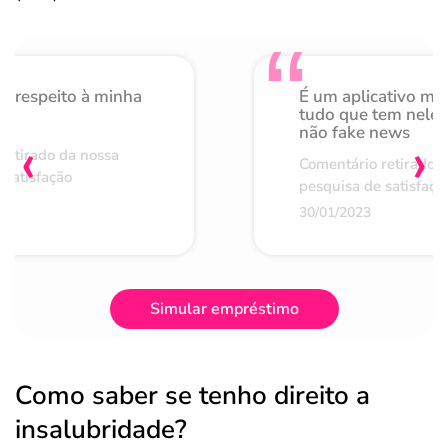
o respeito à minha
É um aplicativo mu
de
tudo que tem nele 
não fake news
‹
›
retirado da nossa
Comentário retirado 
 satisfação
pesquisa de satisfaçã
30/01/2023
Simular empréstimo
Como saber se tenho direito a
insalubridade?