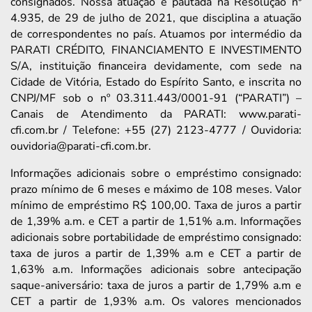
consignados. Nossa atuação é pautada na Resolução nº
4.935, de 29 de julho de 2021, que disciplina a atuação
de correspondentes no país. Atuamos por intermédio da
PARATI CRÉDITO, FINANCIAMENTO E INVESTIMENTO
S/A, instituição financeira devidamente, com sede na
Cidade de Vitória, Estado do Espírito Santo, e inscrita no
CNPJ/MF sob o nº 03.311.443/0001-91 (“PARATI”) –
Canais de Atendimento da PARATI: www.parati-
cfi.com.br / Telefone: +55 (27) 2123-4777 / Ouvidoria:
ouvidoria@parati-cfi.com.br.
Informações adicionais sobre o empréstimo consignado:
prazo mínimo de 6 meses e máximo de 108 meses. Valor
mínimo de empréstimo R$ 100,00. Taxa de juros a partir
de 1,39% a.m. e CET a partir de 1,51% a.m. Informações
adicionais sobre portabilidade de empréstimo consignado:
taxa de juros a partir de 1,39% a.m e CET a partir de
1,63% a.m. Informações adicionais sobre antecipação
saque-aniversário: taxa de juros a partir de 1,79% a.m e
CET a partir de 1,93% a.m. Os valores mencionados