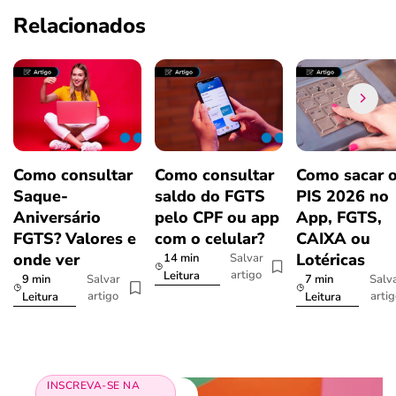
Relacionados
Como consultar
Como consultar
Como sacar 
Saque-
saldo do FGTS
PIS 2026 no
Aniversário
pelo CPF ou app
App, FGTS,
FGTS? Valores e
com o celular?
CAIXA ou
onde ver
Lotéricas
14 min
Salvar
artigo
Leitura
9 min
7 min
Salvar
Salv
artigo
arti
Leitura
Leitura
INSCREVA-SE NA