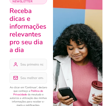
NEWSLETTER
Receba
dicas e
informações
relevantes
pro seu dia
a dia
Ao clicar em 'Continuar', declaro
que conheço a
Política de
Privacidade
da meutudo e
autorizo a utilização das minhas
informações para receber e-
mails e notificações.